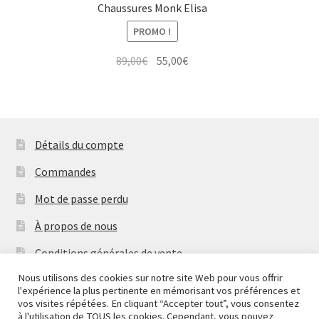
Chaussures Monk Elisa
PROMO !
Le
Le
89,00
€
55,00
€
prix
prix
initial
actuel
était :
est :
89,00€.
55,00€.
Détails du compte
Commandes
Mot de passe perdu
À propos de nous
Conditions générales de vente
Nous utilisons des cookies sur notre site Web pour vous offrir
Mentions Légales & Politique de Confidentialité
l'expérience la plus pertinente en mémorisant vos préférences et
Nous fermons pour congés à partir du 7 aout au soir
vos visites répétées. En cliquant “Accepter tout”, vous consentez
Contactez-nous
jusqu'au 14 aout au soir.
à l'utilisation de TOUS les cookies. Cependant, vous pouvez