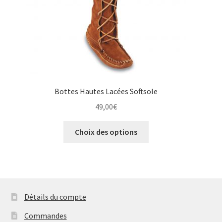
page
du
produit
Bottes Hautes Lacées Softsole
49,00
€
Ce
Choix des options
produit
a
plusieurs
variations.
Les
Détails du compte
options
peuvent
Commandes