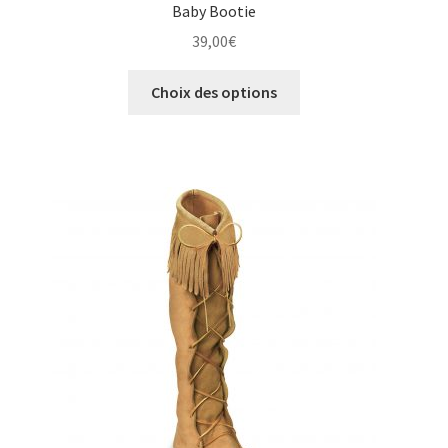
Baby Bootie
39,00
€
Ce
Choix des options
produit
a
plusieurs
variations.
Les
options
peuvent
être
choisies
sur
la
page
du
produit