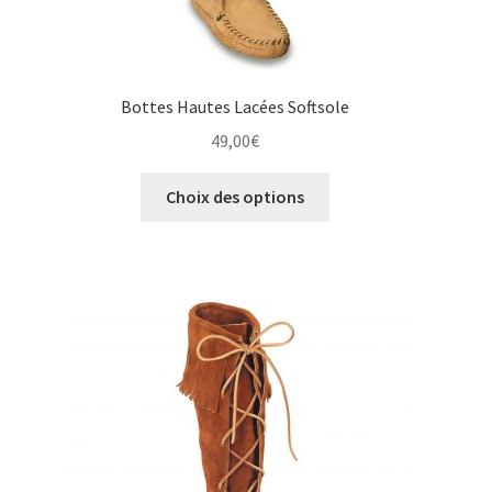
Bottes Hautes Lacées Softsole
49,00
€
Ce
Choix des options
produit
a
plusieurs
variations.
Les
options
peuvent
être
choisies
sur
la