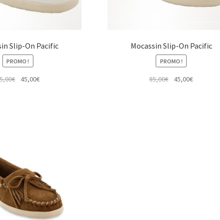
in Slip-On Pacific
Mocassin Slip-On Pacific
PROMO !
PROMO !
Le
Le
Le
Le
5,00
€
45,00
€
85,00
€
45,00
€
prix
prix
prix
prix
initial
actuel
initial
actuel
était :
est :
était :
est :
85,00€.
45,00€.
85,00€.
45,00€.