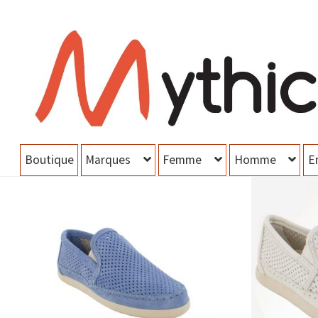
Aller
Aller
à
au
la
contenu
navigation
Boutique
Marques
Femme
Homme
E