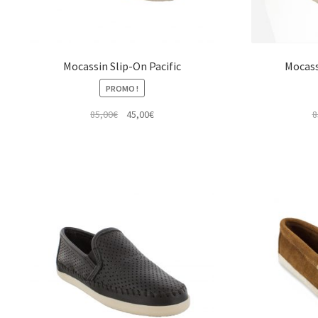
Mocassin Slip-On Pacific
Mocass
PROMO !
Le
Le
85,00
€
45,00
€
8
prix
prix
initial
actuel
était :
est :
85,00€.
45,00€.