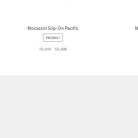
Mocassin Slip-On Pacific
N
PROMO !
Le
Le
95,00
€
55,00
€
prix
prix
initial
actuel
était :
est :
95,00€.
55,00€.