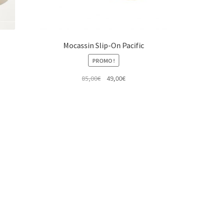
Mocassin Slip-On Pacific
PROMO !
Le
Le
85,00
€
49,00
€
prix
prix
initial
actuel
était :
est :
85,00€.
49,00€.