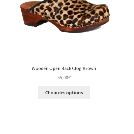
sur
la
page
du
produit
Wooden Open Back Clog Brown
55,00
€
Ce
Choix des options
produit
a
plusieurs
variations.
Les