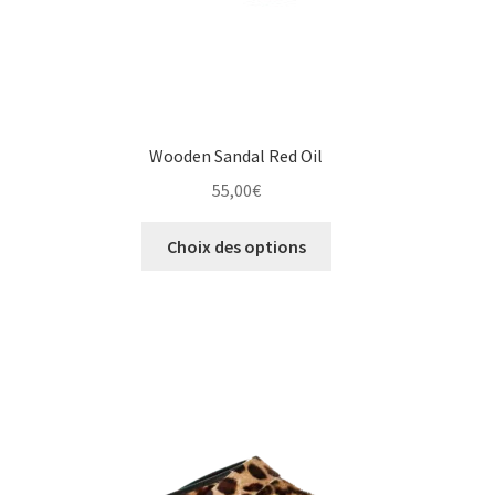
du
produit
Wooden Sandal Red Oil
55,00
€
Ce
Choix des options
produit
a
plusieurs
variations.
Les
options
peuvent
être
choisies