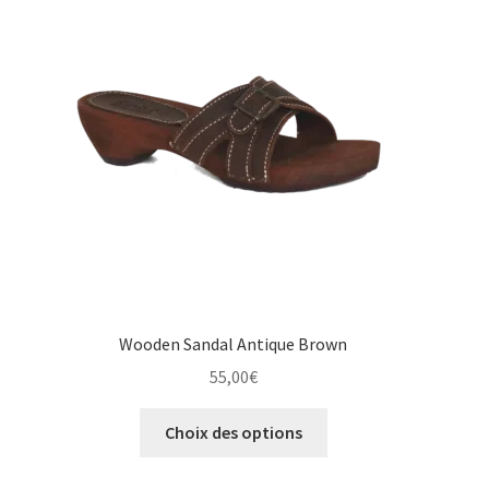
options
peuvent
être
choisies
sur
la
page
du
produit
Wooden Sandal Antique Brown
55,00
€
Ce
Choix des options
produit
a