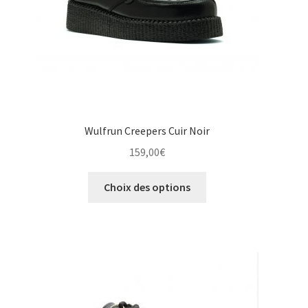
la
page
du
produit
Wulfrun Creepers Cuir Noir
159,00
€
Ce
Choix des options
produit
a
plusieurs
variations.
Les
options
peuvent