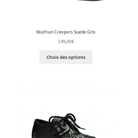
Wulfrun Creepers Suede Gris
149,00
€
Ce
Choix des options
produit
a
plusieurs
variations.
Les
options
peuvent
être
choisies
sur