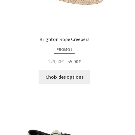
produit
Brighton Rope Creepers
PROMO !
Le
Le
129,00
€
55,00
€
prix
prix
Ce
initial
actuel
Choix des options
produit
était :
est :
a
129,00€.
55,00€.
plusieurs
variations.
Les
options
peuvent
être