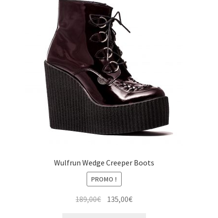
options
peuvent
être
choisies
sur
la
page
du
produit
Wulfrun Wedge Creeper Boots
PROMO !
Le
Le
189,00
€
135,00
€
prix
prix