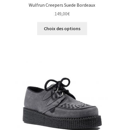
Wulfrun Creepers Suede Bordeaux
149,00
€
Ce
Choix des options
produit
a
plusieurs
variations.
Les
options
peuvent
être
choisies
sur
la
page
du
produit