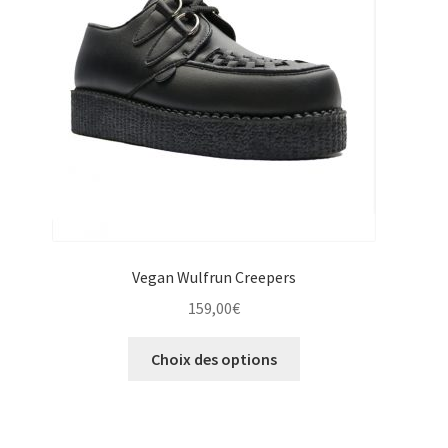
être
choisies
sur
la
page
du
produit
Vegan Wulfrun Creepers
159,00
€
Ce
Choix des options
produit
a
plusieurs
variations.