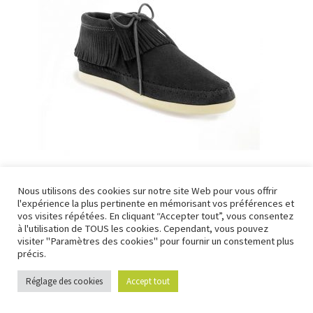
être
choisies
sur
la
page
du
produit
Nous utilisons des cookies sur notre site Web pour vous offrir
Venice Boot
l'expérience la plus pertinente en mémorisant vos préférences et
vos visites répétées. En cliquant “Accepter tout”, vous consentez
PROMO !
à l'utilisation de TOUS les cookies. Cependant, vous pouvez
visiter "Paramètres des cookies" pour fournir un constement plus
Le
Le
95,00
€
69,00
€
précis.
prix
prix
Ce
initial
actuel
Choix des options
Réglage des cookies
Accept tout
0
produit
Recherche
Recherche
était :
est :
a