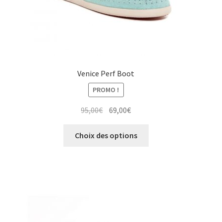
du
produit
Venice Perf Boot
PROMO !
Le
Le
95,00
€
69,00
€
prix
prix
Ce
initial
actuel
Choix des options
produit
était :
est :
a
95,00€.
69,00€.
plusieurs
variations.
Les
options
peuvent