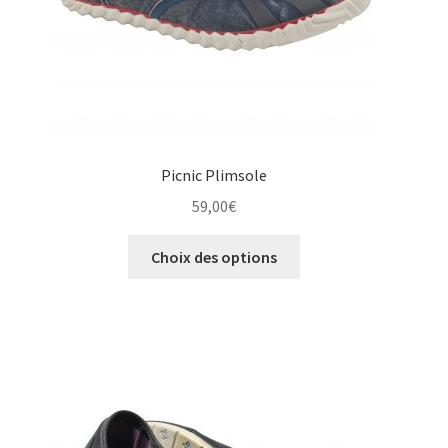
page
du
produit
Picnic Plimsole
59,00
€
Ce
Choix des options
produit
a
plusieurs
variations.
Les
options
peuvent
être