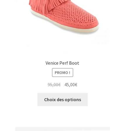
sur
la
page
du
produit
Venice Perf Boot
PROMO !
Le
Le
95,00
€
45,00
€
prix
prix
Ce
initial
actuel
Choix des options
produit
était :
est :
a
95,00€.
45,00€.
plusieurs
variations.