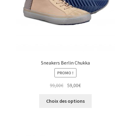
la
page
du
produit
Sneakers Berlin Chukka
PROMO !
Le
Le
99,00
€
59,00
€
prix
prix
Ce
initial
actuel
Choix des options
produit
était :
est :
a
99,00€.
59,00€.
plusieurs
variations.
Les