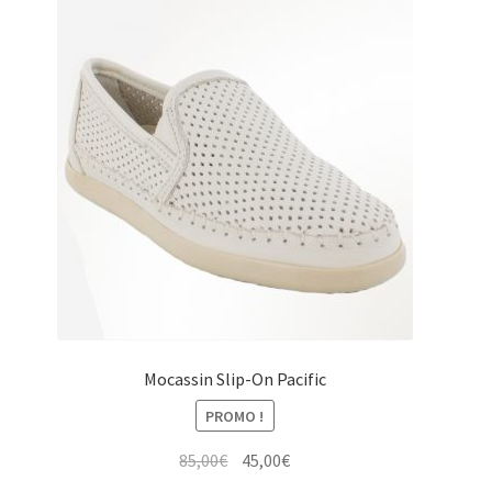
Les
options
peuvent
être
choisies
sur
la
page
du
produit
Mocassin Slip-On Pacific
PROMO !
Le
Le
85,00
€
45,00
€
prix
prix