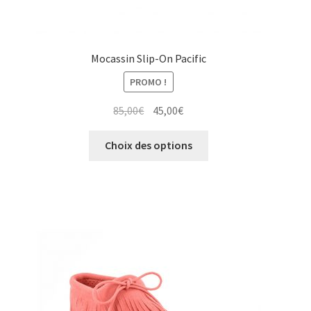
Mocassin Slip-On Pacific
PROMO !
Le
Le
85,00
€
45,00
€
prix
prix
Ce
initial
actuel
Choix des options
produit
était :
est :
a
85,00€.
45,00€.
plusieurs
variations.
Les
options
peuvent
être
choisies