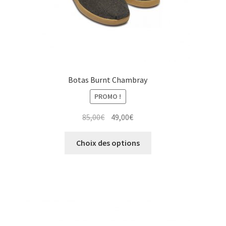
du
produit
Botas Burnt Chambray
PROMO !
Le
Le
85,00
€
49,00
€
prix
prix
Ce
initial
actuel
Choix des options
produit
était :
est :
a
85,00€.
49,00€.
plusieurs
variations.
Les
options
peuvent