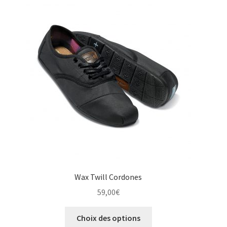
Les
options
peuvent
être
choisies
sur
la
page
du
produit
Wax Twill Cordones
59,00
€
Ce
Choix des options
produit