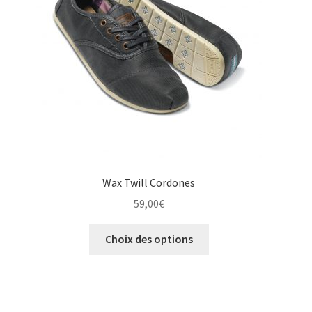
choisies
sur
la
page
du
produit
Wax Twill Cordones
59,00
€
Ce
Choix des options
produit
a
plusieurs
variations.