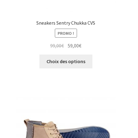
Sneakers Sentry Chukka CVS
PROMO !
Le
Le
99,00
€
59,00
€
prix
prix
Ce
initial
actuel
Choix des options
produit
était :
est :
a
99,00€.
59,00€.
plusieurs
variations.
Les
options
peuvent
être
choisies
sur