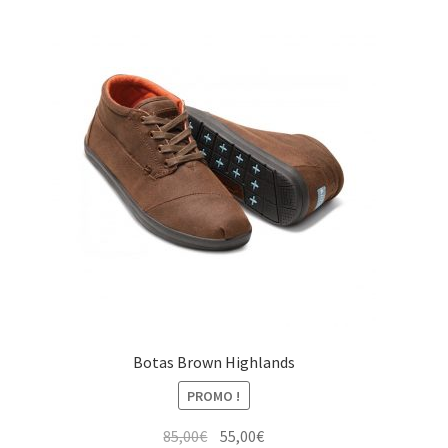
Les
options
peuvent
être
choisies
sur
la
page
du
produit
Botas Brown Highlands
PROMO !
Le
Le
85,00
€
55,00
€