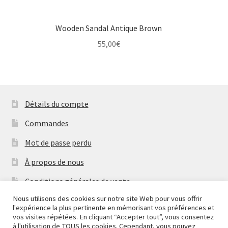
Wooden Sandal Antique Brown
55,00
€
Détails du compte
Commandes
Mot de passe perdu
À propos de nous
Conditions générales de vente
Nous utilisons des cookies sur notre site Web pour vous offrir
Mentions Légales & Politique de Confidentialité
l'expérience la plus pertinente en mémorisant vos préférences et
Nous fermons pour congés à partir du 7 aout au soir
vos visites répétées. En cliquant “Accepter tout”, vous consentez
Contactez-nous
jusqu'au 14 aout au soir.
à l'utilisation de TOUS les cookies. Cependant, vous pouvez