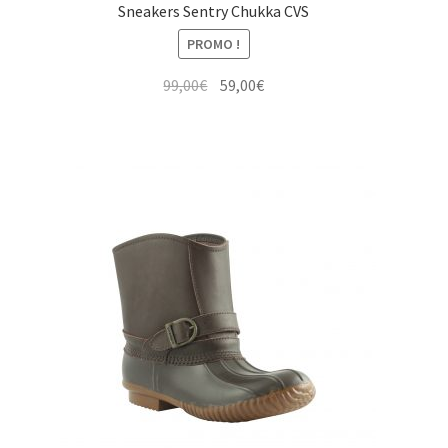
Sneakers Sentry Chukka CVS
PROMO !
Le
Le
99,00
€
59,00
€
prix
prix
initial
actuel
était :
est :
99,00€.
59,00€.