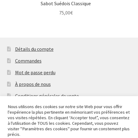
Sabot Suédois Classique
75,00
€
Détails du compte
Commandes
Mot de passe perdu
À propos de nous
Conditions générales de vente
Nous utilisons des cookies sur notre site Web pour vous offrir
Mentions Légales & Politique de Confidentialité
l'expérience la plus pertinente en mémorisant vos préférences et
Nous fermons pour congés à partir du 7 aout au soir
vos visites répétées. En cliquant “Accepter tout”, vous consentez
Contactez-nous
jusqu'au 14 aout au soir.
à l'utilisation de TOUS les cookies. Cependant, vous pouvez
visiter "Paramètres des cookies" pour fournir un constement plus
Ignorer
Copyright
2026 Mythic Brands
précis.