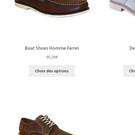
la
page
du
produit
Boat Shoes Homme Farrel
De
95,00
€
Ce
Choix des options
Ch
produit
a
plusieurs
variations.
Les
options
peuvent
être
choisies
sur