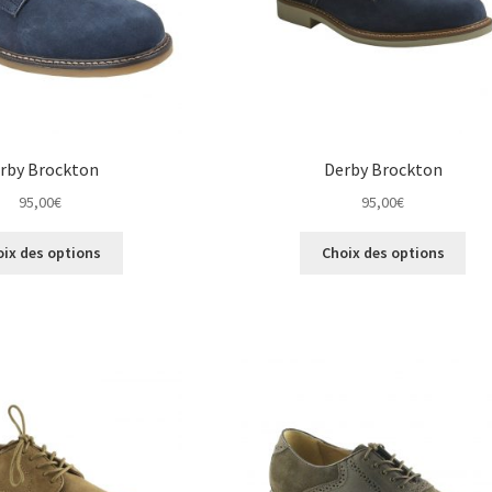
la
du
page
pro
du
produit
rby Brockton
Derby Brockton
95,00
€
95,00
€
Ce
Ce
oix des options
Choix des options
produit
pro
a
a
plusieurs
plus
variations.
vari
Les
Les
options
opt
peuvent
peu
être
êtr
choisies
cho
sur
sur