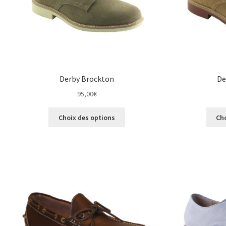
la
page
du
produit
Derby Brockton
De
95,00
€
Ce
Choix des options
Ch
produit
a
plusieurs
variations.
Les
options
peuvent
être
choisies
sur