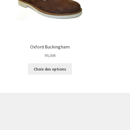
la
page
du
produit
Oxford Buckingham
99,00
€
Ce
Choix des options
produit
a
plusieurs
variations.
Les
options
peuvent
être
choisies
sur