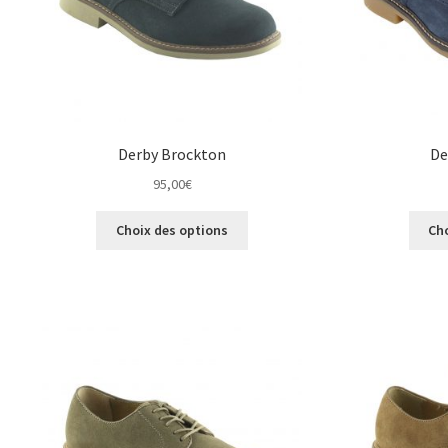
la
page
du
produit
Derby Brockton
De
95,00
€
Ce
Choix des options
Ch
produit
a
plusieurs
variations.
Les
options
peuvent
être
choisies
sur