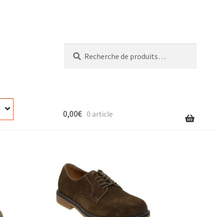
Recherche
Recherche
pour :
0,00
€
0 article