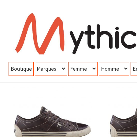
Aller
Aller
à
au
la
contenu
navigation
Boutique
Marques
Femme
Homme
E