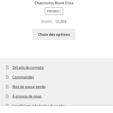
Chaussures Monk Elisa
PROMO !
Le
Le
89,00
€
55,00
€
prix
prix
Ce
initial
actuel
Choix des options
produit
était :
est :
a
89,00€.
55,00€.
plusieurs
variations.
Les
Détails du compte
options
peuvent
Commandes
être
Mot de passe perdu
choisies
sur
À propos de nous
la
Conditions générales de vente
page