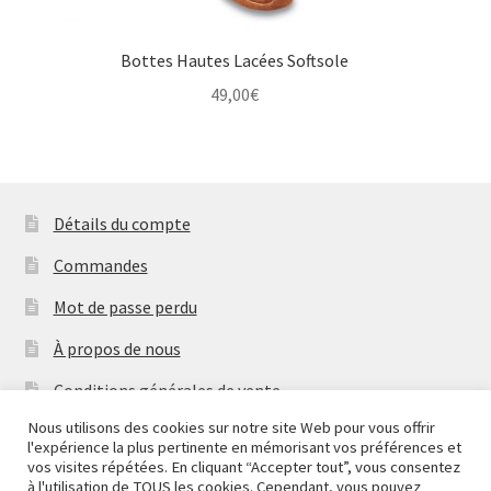
Bottes Hautes Lacées Softsole
49,00
€
Détails du compte
Commandes
Mot de passe perdu
À propos de nous
Conditions générales de vente
Nous utilisons des cookies sur notre site Web pour vous offrir
Mentions Légales & Politique de Confidentialité
l'expérience la plus pertinente en mémorisant vos préférences et
Nous fermons pour congés à partir du 7 aout au soir
vos visites répétées. En cliquant “Accepter tout”, vous consentez
Contactez-nous
jusqu'au 14 aout au soir.
à l'utilisation de TOUS les cookies. Cependant, vous pouvez