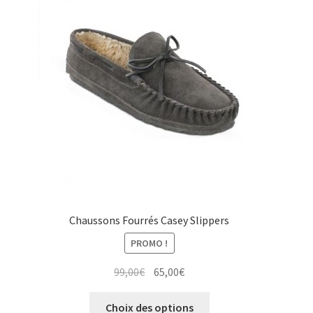
options
peuvent
être
choisies
sur
la
page
du
produit
Chaussons Fourrés Casey Slippers
PROMO !
Le
Le
99,00
€
65,00
€
prix
prix
Ce
initial
actuel
Choix des options