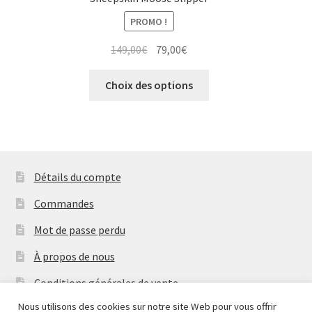
PROMO !
Le
Le
149,00
€
79,00
€
prix
prix
Ce
initial
actuel
Choix des options
produit
était :
est :
a
149,00€.
79,00€.
plusieurs
variations.
Les
Détails du compte
options
peuvent
Commandes
être
Mot de passe perdu
choisies
sur
À propos de nous
la
Conditions générales de vente
page
du
Nous utilisons des cookies sur notre site Web pour vous offrir
Mentions Légales & Politique de Confidentialité