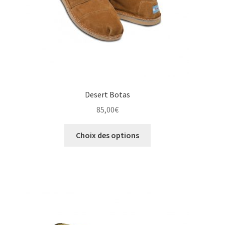
page
du
produit
Desert Botas
85,00
€
Ce
Choix des options
produit
a
plusieurs
variations.
Les
options
peuvent