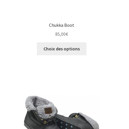
Chukka Boot
85,00
€
Ce
Choix des options
produit
a
plusieurs
variations.
Les
options
peuvent
être
choisies
sur
la