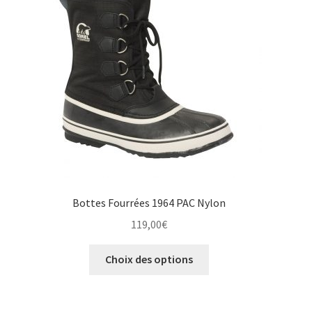
peuvent
être
choisies
sur
la
page
du
produit
Bottes Fourrées 1964 PAC Nylon
119,00
€
Ce
Choix des options
produit
a
plusieurs