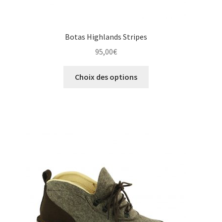
Botas Highlands Stripes
95,00
€
Ce
Choix des options
produit
a
plusieurs
variations.
Les
options
peuvent
être
choisies
sur
la
page