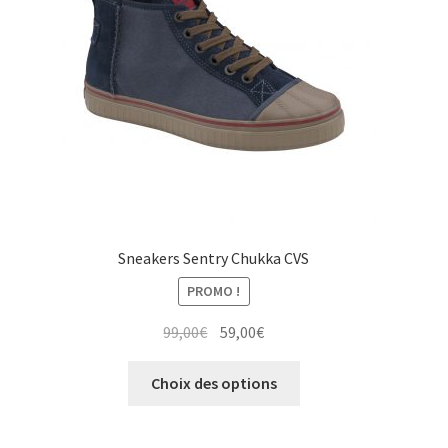
choisies
sur
la
page
du
produit
Sneakers Sentry Chukka CVS
PROMO !
Le
Le
99,00
€
59,00
€
prix
prix
Ce
initial
actuel
Choix des options
produit
était :
est :
a
99,00€.
59,00€.
plusieurs