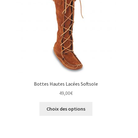
être
choisies
sur
la
page
du
produit
Bottes Hautes Lacées Softsole
49,00
€
Ce
Choix des options
produit
a
plusieurs
variations.