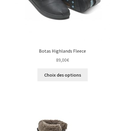
page
du
produit
Botas Highlands Fleece
89,00
€
Ce
Choix des options
produit
a
plusieurs
variations.
Les
options
peuvent
être