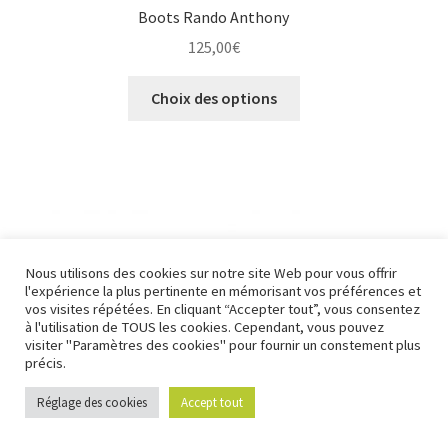
Boots Rando Anthony
125,00
€
Ce
Choix des options
produit
a
plusieurs
variations.
Les
options
peuvent
Nous utilisons des cookies sur notre site Web pour vous offrir
être
l'expérience la plus pertinente en mémorisant vos préférences et
vos visites répétées. En cliquant “Accepter tout”, vous consentez
choisies
à l'utilisation de TOUS les cookies. Cependant, vous pouvez
sur
visiter "Paramètres des cookies" pour fournir un constement plus
la
précis.
page
Réglage des cookies
Accept tout
0
du
Recherche
Recherche
produit