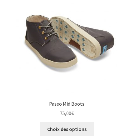
options
peuvent
être
choisies
sur
la
page
du
produit
Paseo Mid Boots
75,00
€
Ce
Choix des options
produit