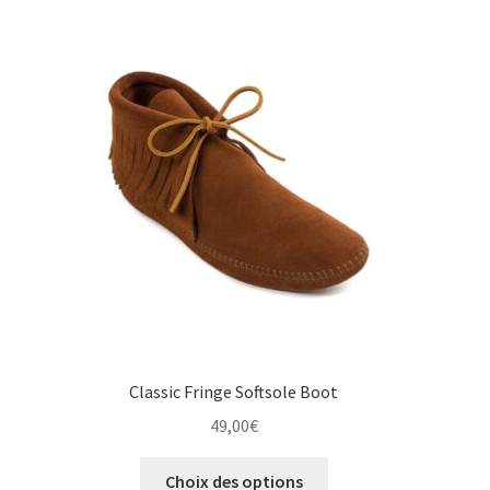
Les
options
peuvent
être
choisies
sur
la
page
du
produit
Classic Fringe Softsole Boot
49,00
€
Ce
Choix des options