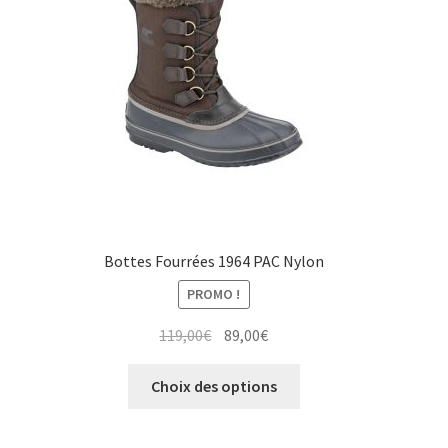
choisies
sur
la
page
du
produit
Bottes Fourrées 1964 PAC Nylon
PROMO !
Le
Le
119,00
€
89,00
€
prix
prix
Ce
initial
actuel
Choix des options
produit
était :
est :
a
119,00€.
89,00€.