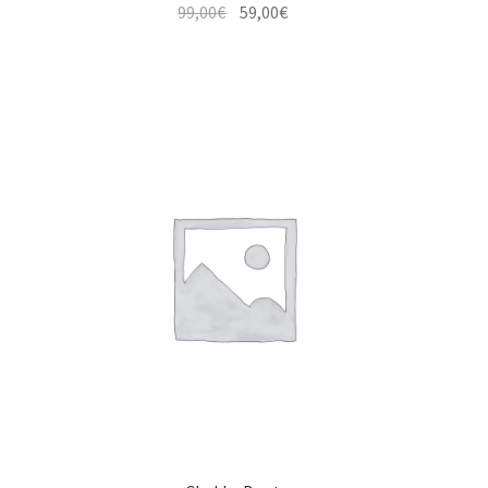
Le
Le
99,00
€
59,00
€
prix
prix
initial
actuel
était :
est :
99,00€.
59,00€.