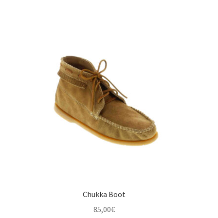
initial
actuel
était :
est :
109,00€.
85,00€.
Chukka Boot
85,00
€