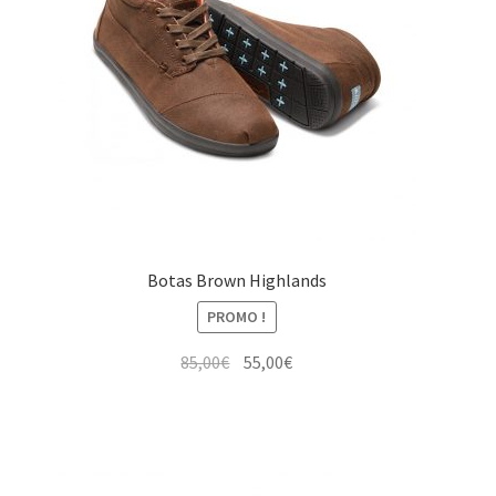
Botas Brown Highlands
PROMO !
Le
Le
85,00
€
55,00
€
prix
prix
initial
actuel
était :
est :
85,00€.
55,00€.