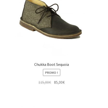
Chukka Boot Sequoïa
PROMO !
Le
Le
115,00
€
85,00
€
prix
prix
initial
actuel
était :
est :
115,00€.
85,00€.