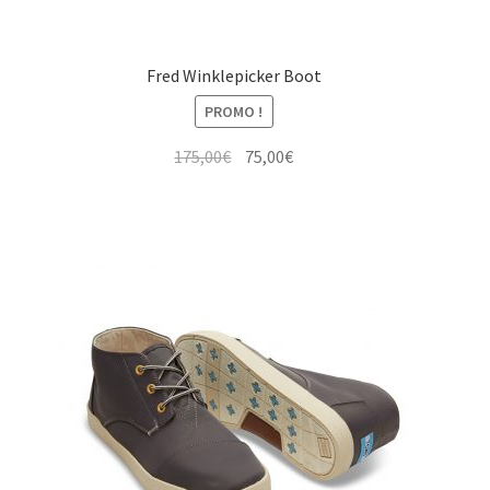
Fred Winklepicker Boot
PROMO !
Le
Le
175,00
€
75,00
€
prix
prix
initial
actuel
était :
est :
175,00€.
75,00€.