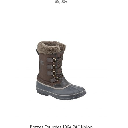
89,00
€
Bottes Fourrées 1964 PAC Nylon