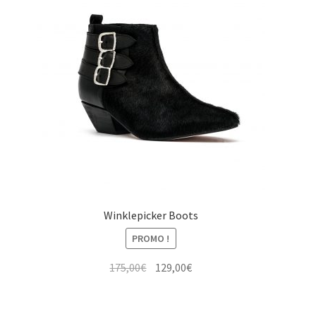
Winklepicker Boots
PROMO !
Le
Le
175,00
€
129,00
€
prix
prix
initial
actuel