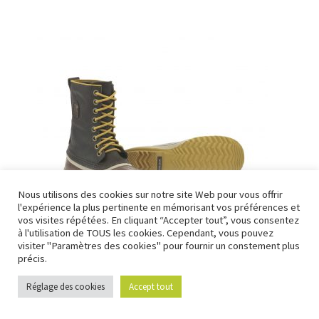
Nous utilisons des cookies sur notre site Web pour vous offrir
l'expérience la plus pertinente en mémorisant vos préférences et
Nous fermons pour congés à partir du 7 aout au soir
vos visites répétées. En cliquant “Accepter tout”, vous consentez
jusqu'au 14 aout au soir.
à l'utilisation de TOUS les cookies. Cependant, vous pouvez
visiter "Paramètres des cookies" pour fournir un constement plus
Ignorer
précis.
Bottes Fourrées 1964 Premium T CVS
Réglage des cookies
Accept tout
0
Recherche
Recherche
129,00
€