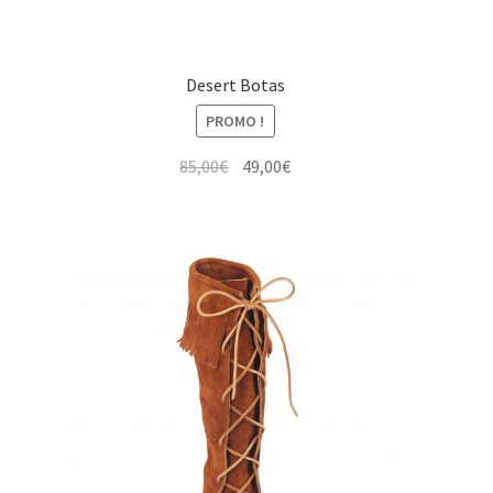
Desert Botas
PROMO !
Le
Le
85,00
€
49,00
€
prix
prix
initial
actuel
était :
est :
85,00€.
49,00€.