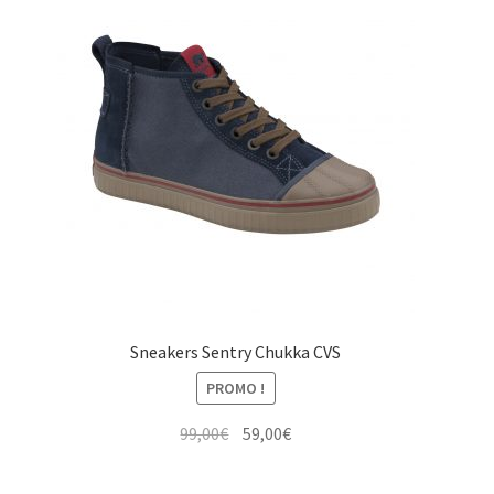
Sneakers Sentry Chukka CVS
PROMO !
Le
Le
99,00
€
59,00
€
prix
prix
initial
actuel