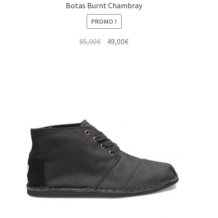
Botas Burnt Chambray
PROMO !
Le
Le
85,00
€
49,00
€
prix
prix
initial
actuel
était :
est :
85,00€.
49,00€.