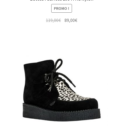
PROMO !
Le
Le
119,00
€
89,00
€
prix
prix
initial
actuel
était :
est :
119,00€.
89,00€.