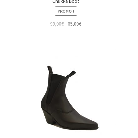
Chukka Boot
PROMO !
Le
Le
99,00
€
65,00
€
prix
prix
initial
actuel
était :
est :
99,00€.
65,00€.