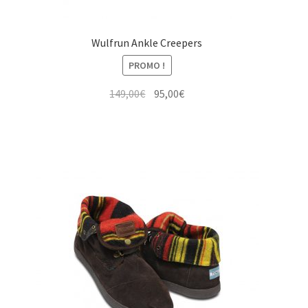
Wulfrun Ankle Creepers
PROMO !
Le
Le
149,00
€
95,00
€
prix
prix
initial
actuel
était :
est :
149,00€.
95,00€.