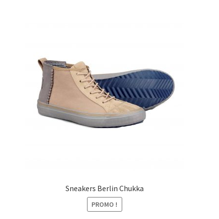
était :
est :
99,00€.
59,00€.
Sneakers Berlin Chukka
PROMO !