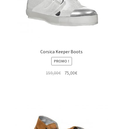
Corsica Keeper Boots
PROMO !
Le
Le
159,00
€
75,00
€
prix
prix
initial
actuel
était :
est :
159,00€.
75,00€.