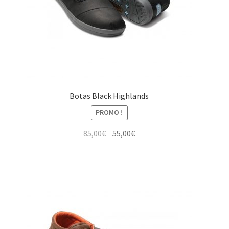
Botas Black Highlands
PROMO !
Le
Le
85,00
€
55,00
€
prix
prix
initial
actuel
était :
est :
85,00€.
55,00€.