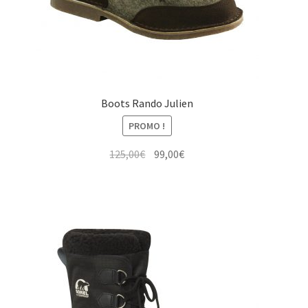
Boots Rando Julien
PROMO !
Le
Le
125,00
€
99,00
€
prix
prix
initial
actuel
était :
est :
125,00€.
99,00€.