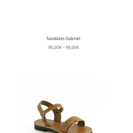
Sandales Gabriel
Price
95,00
€
–
99,00
€
range:
95,00€
through
99,00€