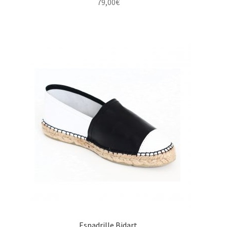
79,00
€
Espadrille Bidart