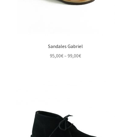
Sandales Gabriel
Price
95,00
€
–
99,00
€
range:
95,00€
through
99,00€