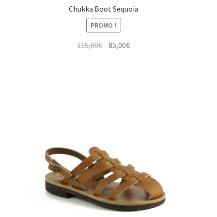
Chukka Boot Sequoïa
PROMO !
Le
Le
115,00
€
85,00
€
prix
prix
initial
actuel
était :
est :
115,00€.
85,00€.