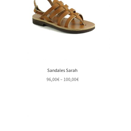
Sandales Sarah
Price
96,00
€
–
100,00
€
range:
96,00€
through
100,00€