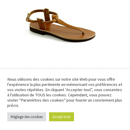
Sandales Femme Carthage
Nous utilisons des cookies sur notre site Web pour vous offrir
l'expérience la plus pertinente en mémorisant vos préférences et
99,00
€
Nous fermons pour congés à partir du 7 aout au soir
vos visites répétées. En cliquant “Accepter tout”, vous consentez
jusqu'au 14 aout au soir.
à l'utilisation de TOUS les cookies. Cependant, vous pouvez
visiter "Paramètres des cookies" pour fournir un constement plus
Ignorer
précis.
Réglage des cookies
Accept tout
0
Recherche
Recherche