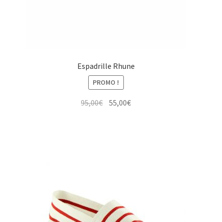
Espadrille Rhune
PROMO !
Le
Le
95,00
€
55,00
€
prix
prix
initial
actuel
était :
est :
95,00€.
55,00€.