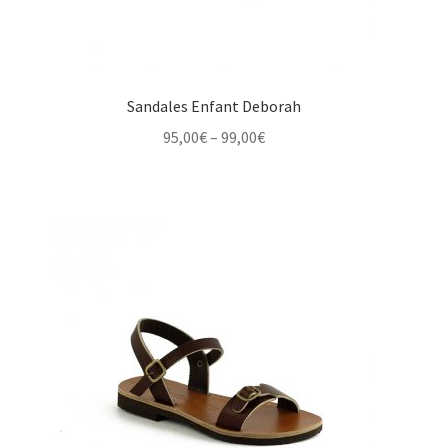
Sandales Enfant Deborah
Price
95,00
€
–
99,00
€
range:
95,00€
through
99,00€