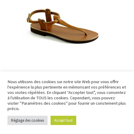
Sandales Femme Carthage
Nous utilisons des cookies sur notre site Web pour vous offrir
l'expérience la plus pertinente en mémorisant vos préférences et
99,00
€
Nous fermons pour congés à partir du 7 aout au soir
vos visites répétées. En cliquant “Accepter tout”, vous consentez
jusqu'au 14 aout au soir.
à l'utilisation de TOUS les cookies. Cependant, vous pouvez
visiter "Paramètres des cookies" pour fournir un constement plus
Ignorer
précis.
Réglage des cookies
Accept tout
0
Recherche
Recherche