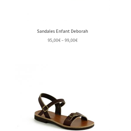
Sandales Enfant Deborah
Price
95,00
€
–
99,00
€
range:
95,00€
through
99,00€