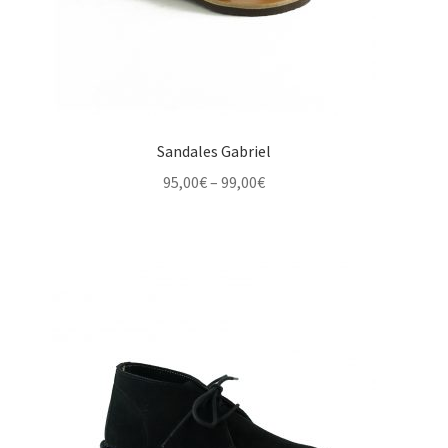
Sandales Gabriel
Price
95,00
€
–
99,00
€
range:
95,00€
through
99,00€