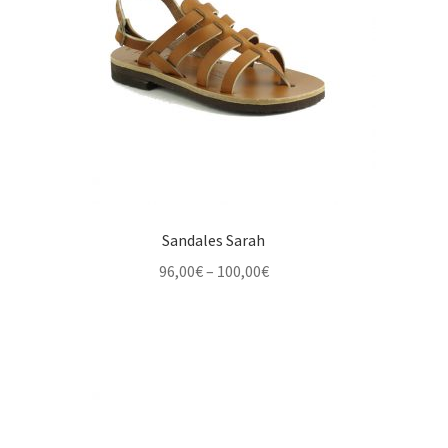
Sandales Sarah
Price
96,00
€
–
100,00
€
range:
96,00€
through
100,00€