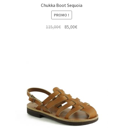
Chukka Boot Sequoïa
PROMO !
Le
Le
115,00
€
85,00
€
prix
prix
initial
actuel
était :
est :
115,00€.
85,00€.