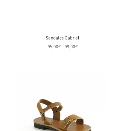
Sandales Gabriel
Price
95,00
€
–
99,00
€
range:
95,00€
through
99,00€