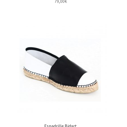
79,00
€
Espadrille Bidart