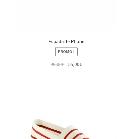
Espadrille Rhune
PROMO !
Le
Le
95,00
€
55,00
€
prix
prix
initial
actuel
était :
est :
95,00€.
55,00€.