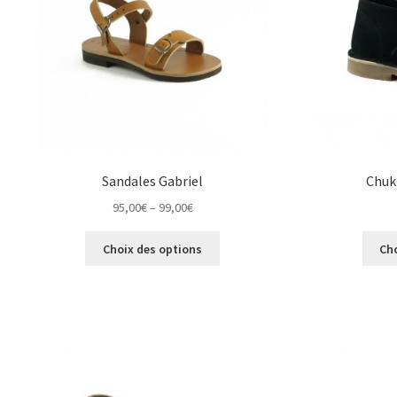
choisies
sur
la
page
du
produit
Sandales Gabriel
Chuk
Price
95,00
€
–
99,00
€
range:
Ce
95,00€
Choix des options
Ch
produit
through
a
99,00€
plusieurs
variations.
Les
options
peuvent
être