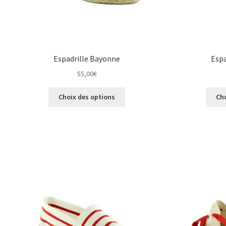
Espadrille Bayonne
Espa
55,00
€
Ce
Choix des options
Ch
produit
a
plusieurs
variations.
Les
options
peuvent
être
choisies
sur
la
page