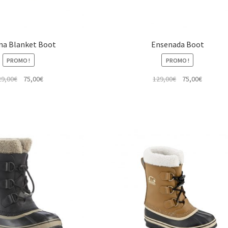
na Blanket Boot
Ensenada Boot
PROMO !
PROMO !
Le
Le
Le
Le
29,00
€
75,00
€
129,00
€
75,00
€
prix
prix
prix
prix
initial
actuel
initial
actuel
était :
est :
était :
est :
129,00€.
75,00€.
129,00€.
75,00€.