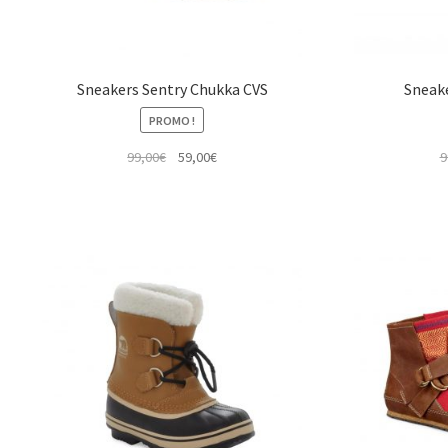
Sneakers Sentry Chukka CVS
Sneake
PROMO !
Le
Le
99,00
€
59,00
€
9
prix
prix
initial
actuel
était :
est :
99,00€.
59,00€.