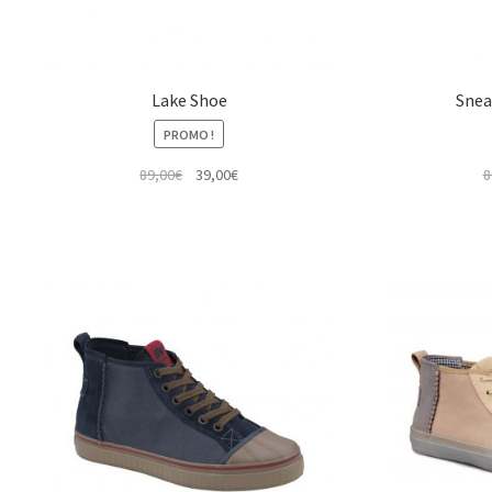
Lake Shoe
Snea
PROMO !
Le
Le
89,00
€
39,00
€
8
prix
prix
initial
actuel
était :
est :
89,00€.
39,00€.