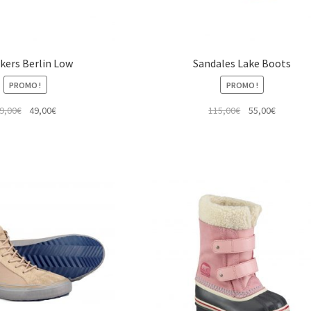
kers Berlin Low
Sandales Lake Boots
PROMO !
PROMO !
Le
Le
Le
Le
9,00
€
49,00
€
115,00
€
55,00
€
prix
prix
prix
prix
initial
actuel
initial
actuel
était :
est :
était :
est :
89,00€.
49,00€.
115,00€.
55,00€.