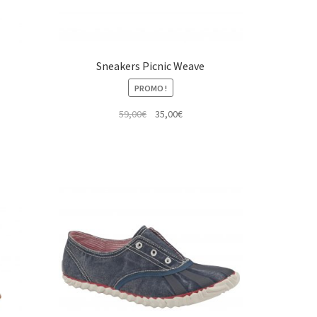
Sneakers Picnic Weave
PROMO !
Le
Le
59,00
€
35,00
€
prix
prix
initial
actuel
était :
est :
59,00€.
35,00€.