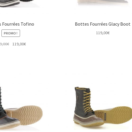
 Fourrées Tofino
Bottes Fourrées Glacy Boot
119,00
€
PROMO !
Le
Le
9,00
€
119,00
€
prix
prix
initial
actuel
était :
est :
179,00€.
119,00€.