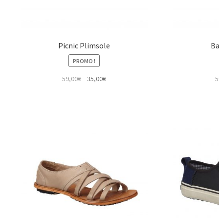
Picnic Plimsole
Ba
PROMO !
Le
Le
59,00
€
35,00
€
5
prix
prix
initial
actuel
était :
est :
59,00€.
35,00€.