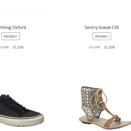
thing Oxford
Sentry Sneak CVS
PROMO !
PROMO !
Le
Le
Le
Le
9,00
€
35,00
€
59,00
€
35,00
€
prix
prix
prix
prix
initial
actuel
initial
actuel
était :
est :
était :
est :
59,00€.
35,00€.
59,00€.
35,00€.