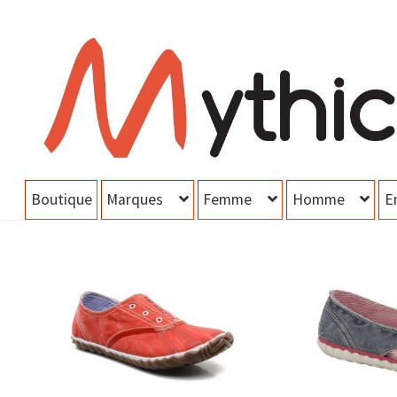
Aller
Aller
à
au
la
contenu
navigation
Boutique
Marques
Femme
Homme
E