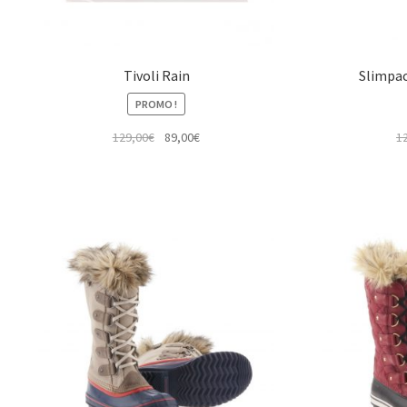
Tivoli Rain
Slimpac
PROMO !
Le
Le
129,00
€
89,00
€
1
prix
prix
initial
actuel
était :
est :
129,00€.
89,00€.