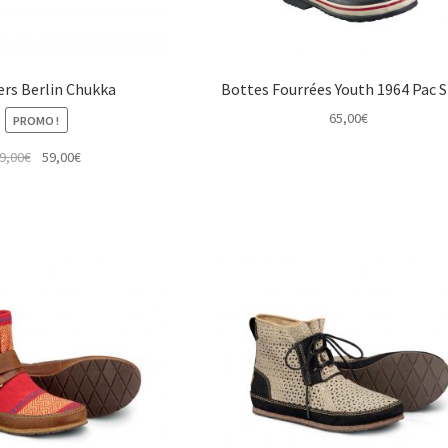
rs Berlin Chukka
Bottes Fourrées Youth 1964 Pac 
65,00
€
PROMO !
Le
Le
9,00
€
59,00
€
prix
prix
initial
actuel
était :
est :
99,00€.
59,00€.