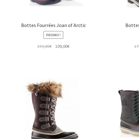
Bottes Fourrées Joan of Arctic
Bottes
PROMO !
Le
Le
159,00
€
109,00
€
17
prix
prix
initial
actuel
était :
est :
159,00€.
109,00€.