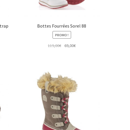
Strap
Bottes Fourrées Sorel 88
PROMO !
Le
Le
119,00
€
69,00
€
prix
prix
initial
actuel
était :
est :
119,00€.
69,00€.