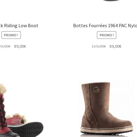
k Riding Low Boot
Bottes Fourrées 1964 PAC Nyl
PROMO !
PROMO !
Le
Le
Le
Le
29,00
€
89,00
€
119,00
€
89,00
€
prix
prix
prix
prix
initial
actuel
initial
actuel
était :
est :
était :
est :
129,00€.
89,00€.
119,00€.
89,00€.