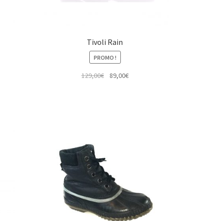
Tivoli Rain
PROMO !
Le
Le
129,00
€
89,00
€
prix
prix
initial
actuel
était :
est :
129,00€.
89,00€.