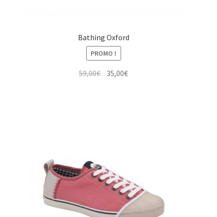
Bathing Oxford
PROMO !
Le
Le
59,00
€
35,00
€
prix
prix
initial
actuel
était :
est :
59,00€.
35,00€.