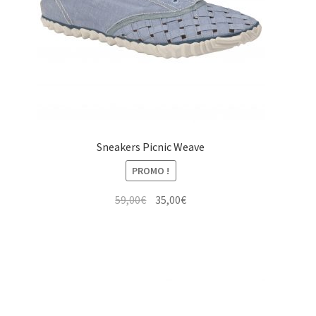
Sneakers Picnic Weave
PROMO !
Le
Le
59,00
€
35,00
€
prix
prix
initial
actuel
était :
est :
59,00€.
35,00€.