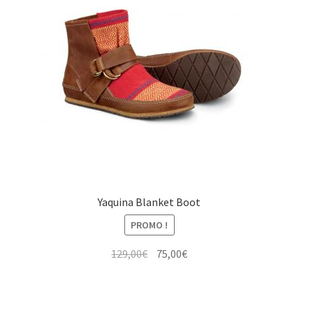
Yaquina Blanket Boot
PROMO !
Le
Le
129,00
€
75,00
€
prix
prix
initial
actuel
était :
est :