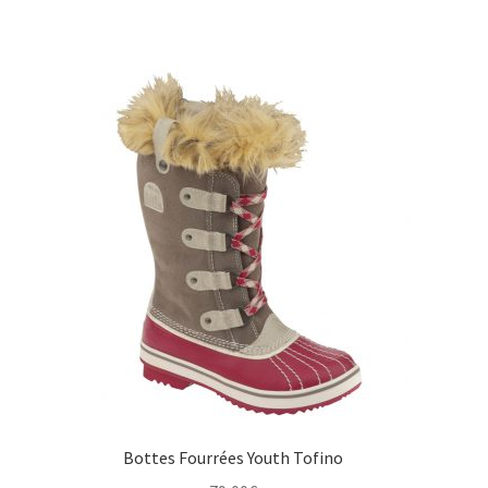
prix
prix
initial
actuel
était :
est :
129,00€.
75,00€.
Bottes Fourrées Youth Tofino