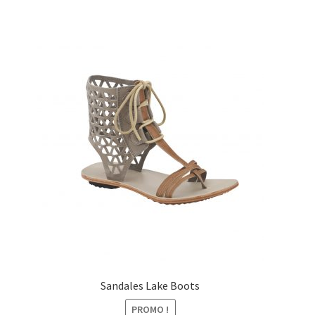
initial
actuel
était :
est :
89,00€.
49,00€.
Sandales Lake Boots
PROMO !