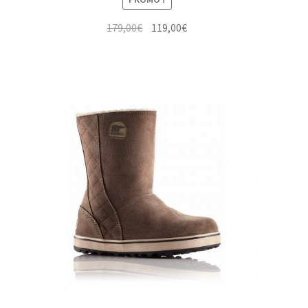
Le
Le
179,00
€
119,00
€
prix
prix
initial
actuel
était :
est :
179,00€.
119,00€.