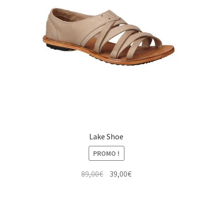
Lake Shoe
PROMO !
Le
Le
89,00
€
39,00
€
prix
prix
initial
actuel
était :
est :
89,00€.
39,00€.