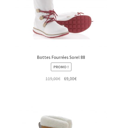
Bottes Fourrées Sorel 88
PROMO !
Le
Le
119,00
€
69,00
€
prix
prix
initial
actuel
était :
est :
119,00€.
69,00€.