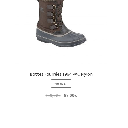
Bottes Fourrées 1964 PAC Nylon
PROMO !
Le
Le
119,00
€
89,00
€
prix
prix
initial
actuel
était :
est :
119,00€.
89,00€.