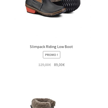
Slimpack Riding Low Boot
PROMO !
Le
Le
129,00
€
89,00
€
prix
prix
initial
actuel
était :
est :
129,00€.
89,00€.