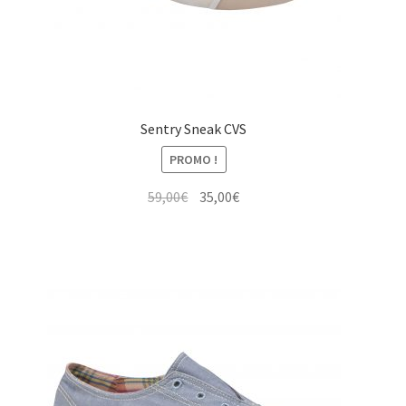
Sentry Sneak CVS
PROMO !
Le
Le
59,00
€
35,00
€
prix
prix
initial
actuel
était :
est :
59,00€.
35,00€.