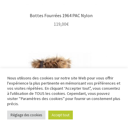
Bottes Fourrées 1964 PAC Nylon
119,00
€
Nous utilisons des cookies sur notre site Web pour vous offrir
l'expérience la plus pertinente en mémorisant vos préférences et
Nous fermons pour congés à partir du 7 aout au soir
vos visites répétées. En cliquant “Accepter tout”, vous consentez
jusqu'au 14 aout au soir.
à l'utilisation de TOUS les cookies. Cependant, vous pouvez
visiter "Paramètres des cookies" pour fournir un constement plus
Ignorer
précis.
Réglage des cookies
Accept tout
0
Recherche
Recherche