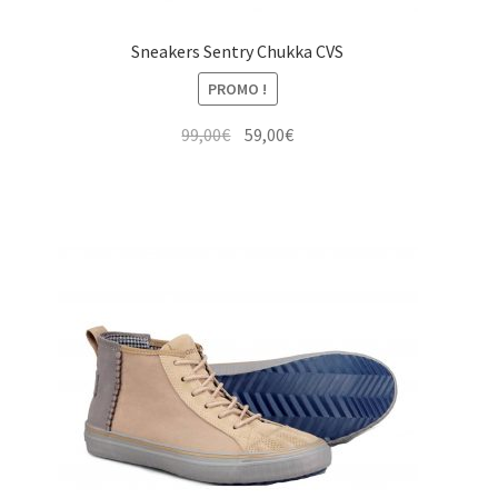
Sneakers Sentry Chukka CVS
PROMO !
Le
Le
99,00
€
59,00
€
prix
prix
initial
actuel
était :
est :
99,00€.
59,00€.