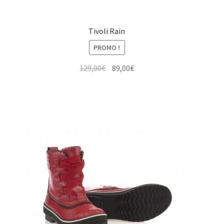
Tivoli Rain
PROMO !
Le
Le
129,00
€
89,00
€
prix
prix
initial
actuel
était :
est :
129,00€.
89,00€.