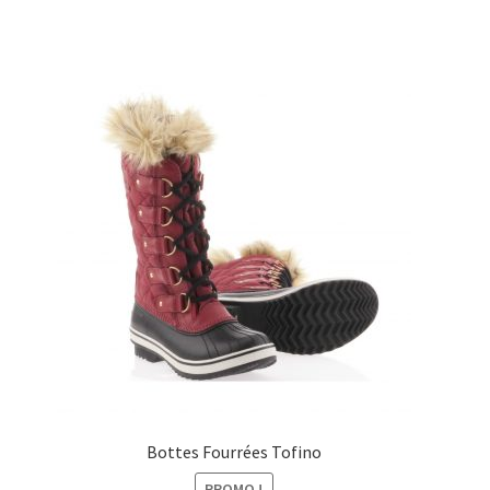
initial
actuel
était :
est :
159,00€.
109,00€.
Bottes Fourrées Tofino
PROMO !