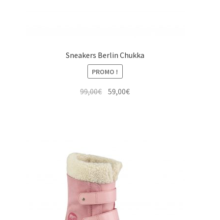
Sneakers Berlin Chukka
PROMO !
Le
Le
99,00
€
59,00
€
prix
prix
initial
actuel
était :
est :
99,00€.
59,00€.