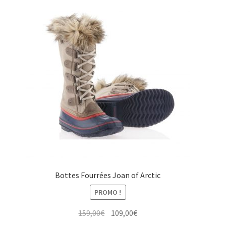
Bottes Fourrées Joan of Arctic
PROMO !
Le
Le
159,00
€
109,00
€
prix
prix