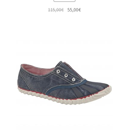
Le
Le
115,00
€
55,00
€
prix
prix
initial
actuel
était :
est :
115,00€.
55,00€.