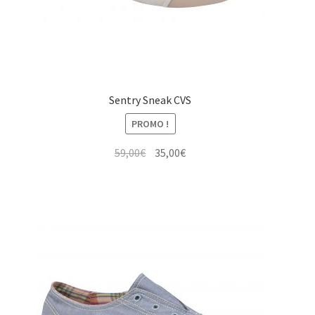
Sentry Sneak CVS
PROMO !
Le
Le
59,00
€
35,00
€
prix
prix
initial
actuel
était :
est :
59,00€.
35,00€.