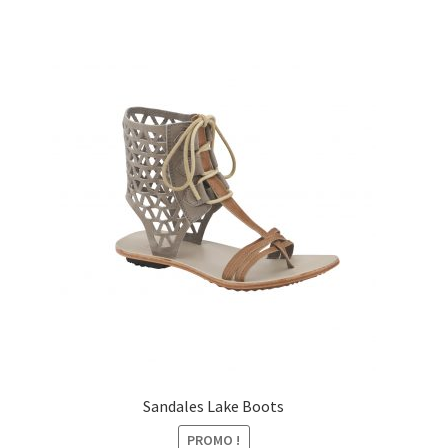
initial
actuel
était :
est :
89,00€.
49,00€.
Sandales Lake Boots
PROMO !