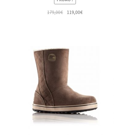
Le
Le
179,00
€
119,00
€
prix
prix
initial
actuel
était :
est :
179,00€.
119,00€.