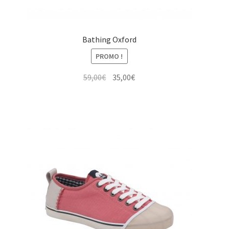
Bathing Oxford
PROMO !
Le
Le
59,00
€
35,00
€
prix
prix
initial
actuel
était :
est :
59,00€.
35,00€.