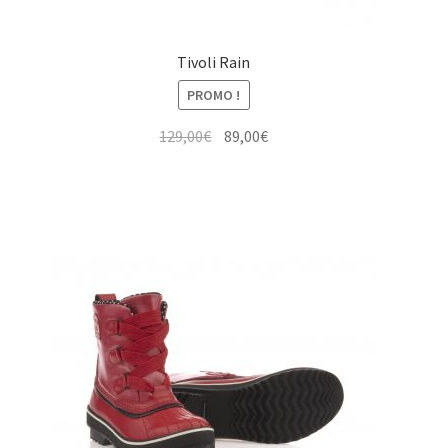
Tivoli Rain
PROMO !
Le
Le
129,00
€
89,00
€
prix
prix
initial
actuel
était :
est :
129,00€.
89,00€.