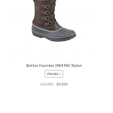
Bottes Fourrées 1964 PAC Nylon
PROMO !
Le
Le
119,00
€
89,00
€
prix
prix
initial
actuel
était :
est :
119,00€.
89,00€.