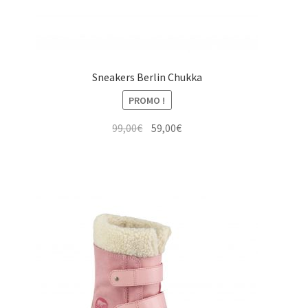
Sneakers Berlin Chukka
PROMO !
Le
Le
99,00
€
59,00
€
prix
prix
initial
actuel
était :
est :
99,00€.
59,00€.