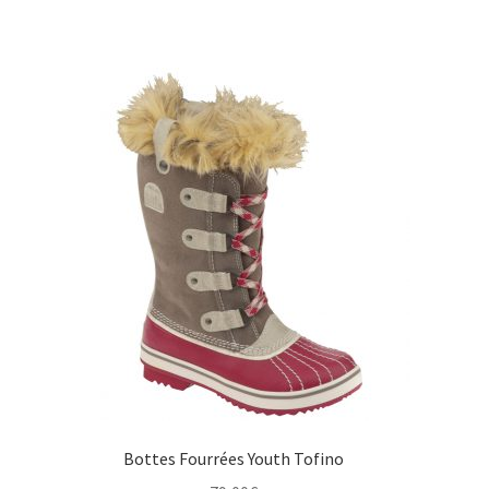
prix
prix
initial
actuel
était :
est :
129,00€.
75,00€.
Bottes Fourrées Youth Tofino