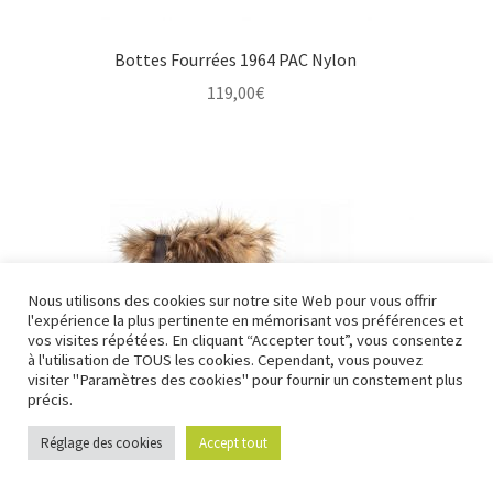
Bottes Fourrées 1964 PAC Nylon
119,00
€
Nous utilisons des cookies sur notre site Web pour vous offrir
l'expérience la plus pertinente en mémorisant vos préférences et
Nous fermons pour congés à partir du 7 aout au soir
vos visites répétées. En cliquant “Accepter tout”, vous consentez
jusqu'au 14 aout au soir.
à l'utilisation de TOUS les cookies. Cependant, vous pouvez
visiter "Paramètres des cookies" pour fournir un constement plus
Ignorer
précis.
Réglage des cookies
Accept tout
0
Recherche
Recherche