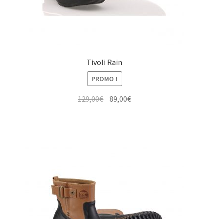
Tivoli Rain
PROMO !
Le
Le
129,00
€
89,00
€
prix
prix
initial
actuel
était :
est :
129,00€.
89,00€.