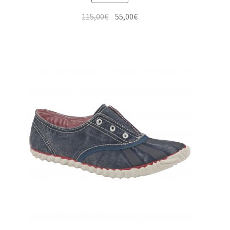
Le
Le
115,00
€
55,00
€
prix
prix
initial
actuel
était :
est :
115,00€.
55,00€.