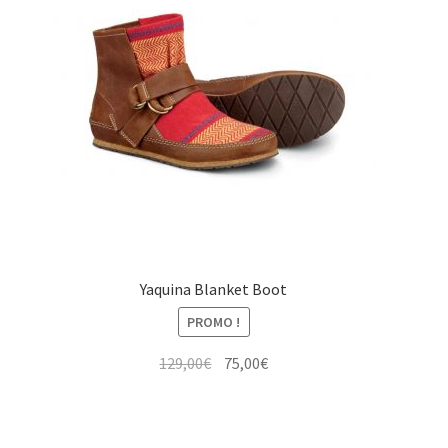
Yaquina Blanket Boot
PROMO !
Le
Le
129,00
€
75,00
€
prix
prix
initial
actuel
était :
est :