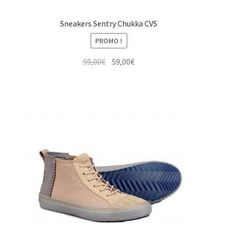
Sneakers Sentry Chukka CVS
PROMO !
Le
Le
99,00
€
59,00
€
prix
prix
initial
actuel
était :
est :
99,00€.
59,00€.