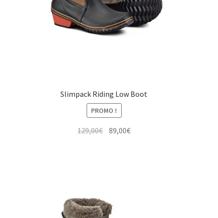
Slimpack Riding Low Boot
PROMO !
Le
Le
129,00
€
89,00
€
prix
prix
initial
actuel
était :
est :
129,00€.
89,00€.