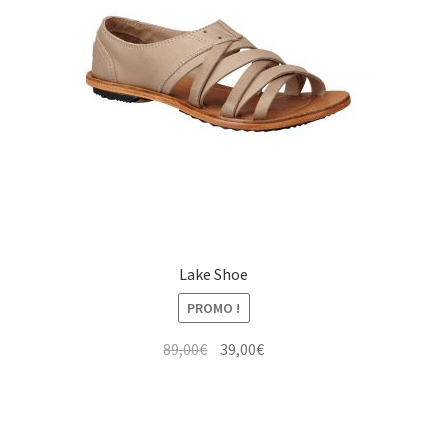
Lake Shoe
PROMO !
Le
Le
89,00
€
39,00
€
prix
prix
initial
actuel
était :
est :
89,00€.
39,00€.