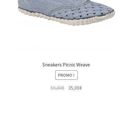
Sneakers Picnic Weave
PROMO !
Le
Le
59,00
€
35,00
€
prix
prix
initial
actuel
était :
est :
59,00€.
35,00€.