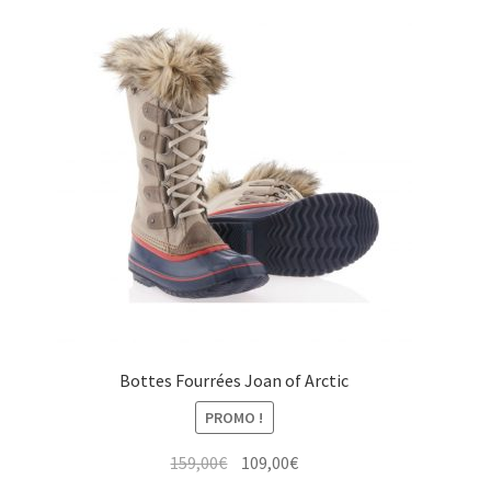
Bottes Fourrées Joan of Arctic
PROMO !
Le
Le
159,00
€
109,00
€
prix
prix