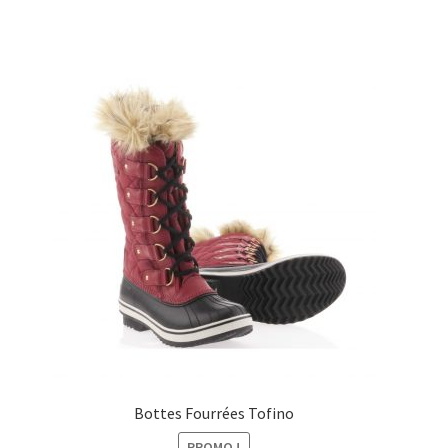
initial
actuel
était :
est :
159,00€.
109,00€.
Bottes Fourrées Tofino
PROMO !