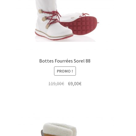
Bottes Fourrées Sorel 88
PROMO !
Le
Le
119,00
€
69,00
€
prix
prix
initial
actuel
était :
est :
119,00€.
69,00€.