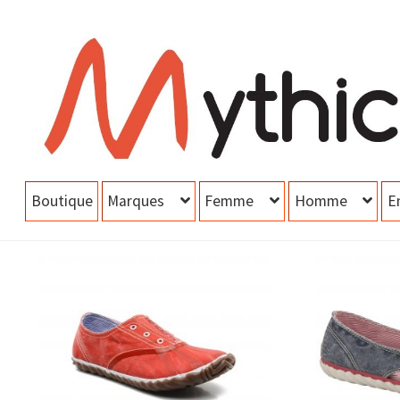
Aller
Aller
à
au
la
contenu
navigation
Boutique
Marques
Femme
Homme
E