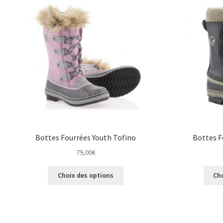
peuvent
être
choisies
sur
la
page
du
produit
Bottes Fourrées Youth Tofino
Bottes F
79,00
€
Ce
Choix des options
Ch
produit
a
plusieurs
variations.