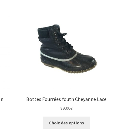
variations.
ions
Les
vent
options
e
peuvent
isies
être
choisies
sur
e
la
page
duit
du
produit
on
Bottes Fourrées Youth Cheyanne Lace
89,00
€
Ce
Choix des options
produit
a
duit