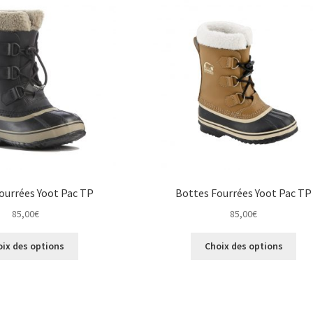
Les
Les
options
opt
peuvent
peu
être
êtr
choisies
cho
sur
sur
la
la
page
pag
du
du
produit
pro
ourrées Yoot Pac TP
Bottes Fourrées Yoot Pac TP
85,00
€
85,00
€
Ce
Ce
oix des options
Choix des options
produit
pro
a
a
plusieurs
plus
variations.
vari