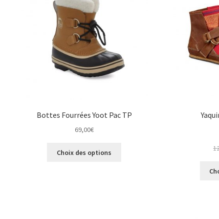
peuvent
être
choisies
sur
la
page
du
produit
Bottes Fourrées Yoot Pac TP
Yaqui
69,00
€
Ce
1
Choix des options
produit
a
Ch
plusieurs
variations.
Les
options