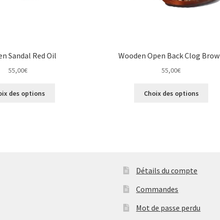
n Sandal Red Oil
Wooden Open Back Clog Bro
55,00
€
55,00
€
Ce
Ce
oix des options
Choix des options
produit
pro
a
a
plusieurs
plus
variations.
vari
Les
Les
options
opt
peuvent
peu
Détails du compte
être
êtr
choisies
cho
Commandes
sur
sur
Mot de passe perdu
la
la
page
pag