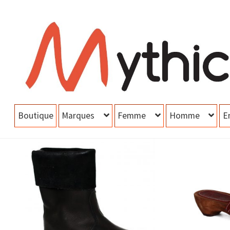
Aller
Aller
à
au
la
contenu
navigation
Boutique
Marques
Femme
Homme
E