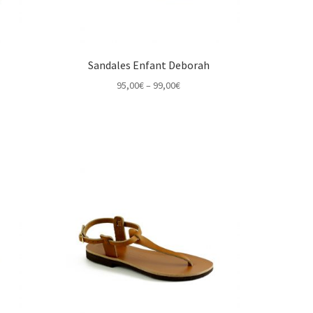
Sandales Enfant Deborah
Price
95,00
€
–
99,00
€
range:
95,00€
through
99,00€