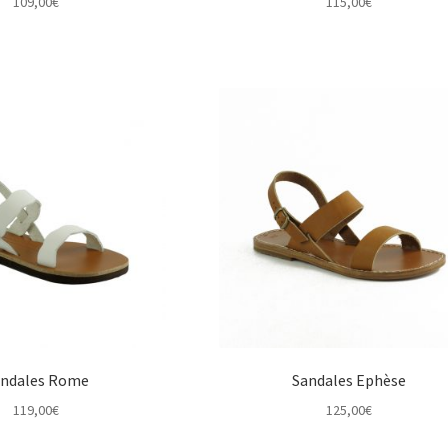
109,00
€
115,00
€
ndales Rome
Sandales Ephèse
119,00
€
125,00
€