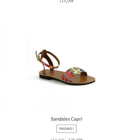
115,00
€
Sandales Capri
PROMO !
Le
Le
159,00
€
125,00
€