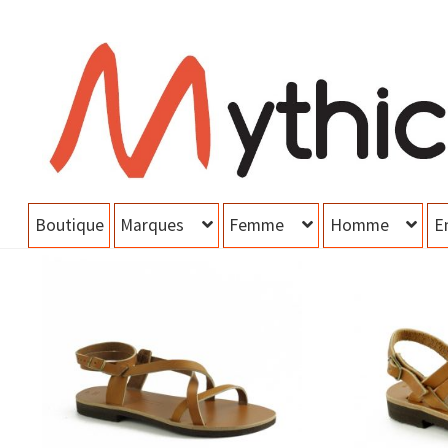
Aller
Aller
à
au
la
contenu
navigation
Boutique
Marques
Femme
Homme
E