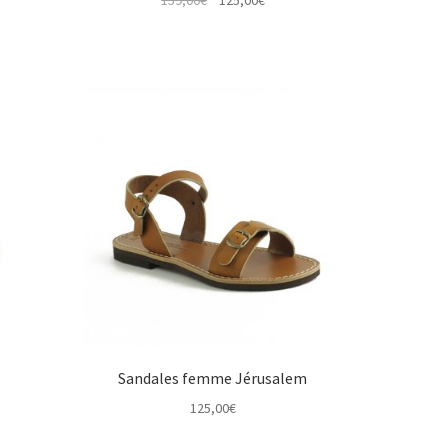
prix
prix
initial
actuel
était :
est :
159,00€.
125,00€.
Sandales femme Jérusalem
125,00
€