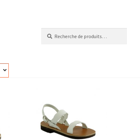
Recherche
Recherche
pour :