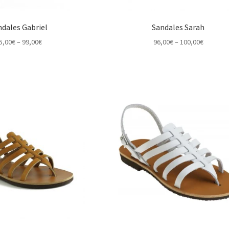
ndales Gabriel
Sandales Sarah
Price
Price
5,00
€
–
99,00
€
96,00
€
–
100,00
€
range:
range:
95,00€
96,00€
through
through
99,00€
100,00€