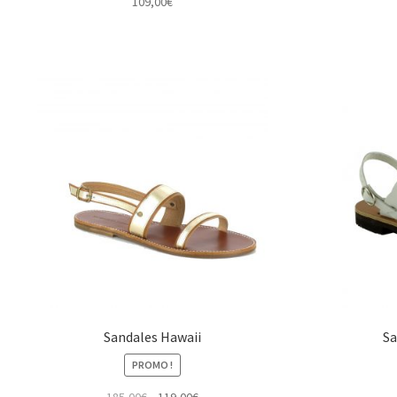
109,00
€
Sandales Hawaii
Sa
PROMO !
Le
Le
185,00
€
119,00
€