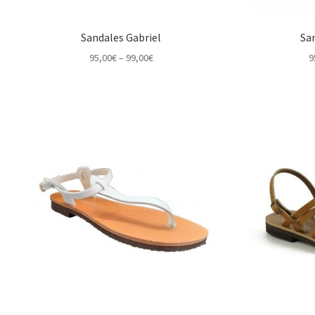
Sandales Gabriel
Sa
Price
95,00
€
–
99,00
€
9
range:
95,00€
through
99,00€