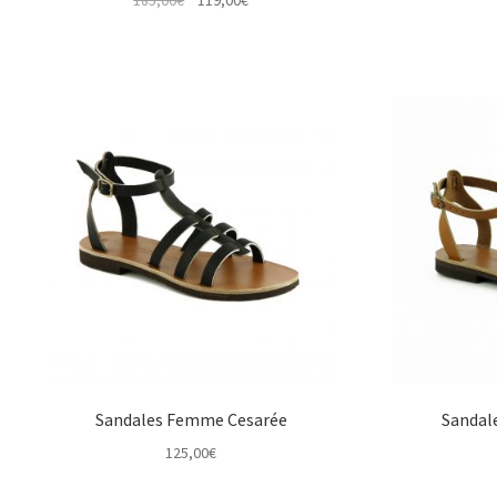
prix
prix
initial
actuel
était :
est :
185,00€.
119,00€.
Sandales Femme Cesarée
Sandal
125,00
€