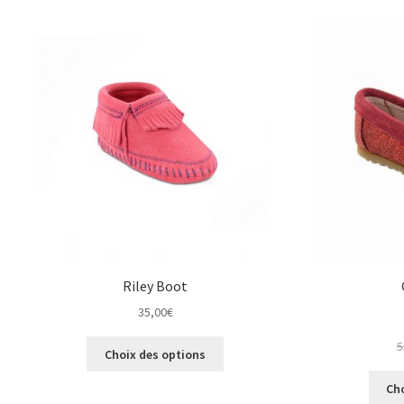
variations.
Les
options
peuvent
être
choisies
sur
la
page
du
produit
Riley Boot
35,00
€
Ce
5
Choix des options
produit
a
Ch