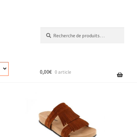
Recherche
Recherche
pour :
0,00
€
0 article