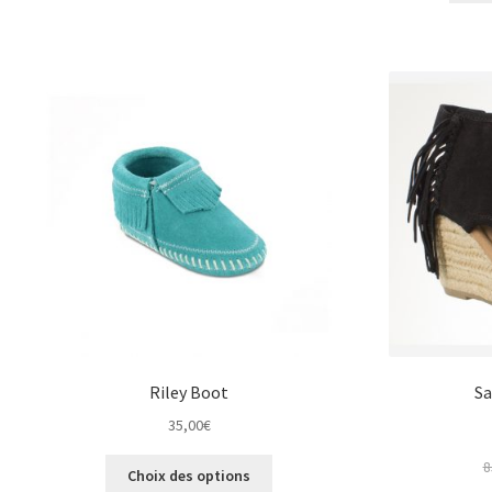
plusieurs
variations.
Les
options
peuvent
être
choisies
sur
la
page
du
produit
Riley Boot
Sa
35,00
€
Ce
8
Choix des options
produit