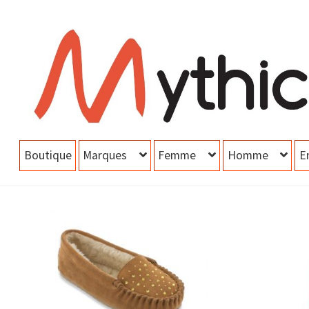
Aller
Aller
à
au
la
contenu
navigation
Boutique
Marques
Femme
Homme
E