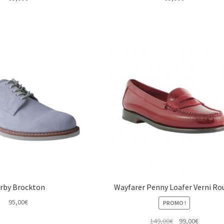
rby Brockton
Wayfarer Penny Loafer Verni Ro
95,00
€
PROMO !
Le
Le
149,00
€
99,00
€