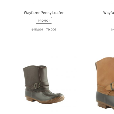
Wayfarer Penny Loafer
Wayfa
PROMO !
Le
Le
145,00
€
79,00
€
1
prix
prix
initial
actuel
était :
est :
145,00€.
79,00€.