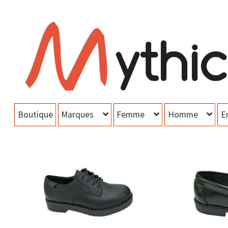
Aller
Aller
à
au
la
contenu
navigation
Boutique
Marques
Femme
Homme
E