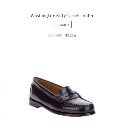
Washington Kilty Tassel Loafer
PROMO !
Le
Le
145,00
€
49,00
€
prix
prix
initial
actuel
était :
est :
145,00€.
49,00€.