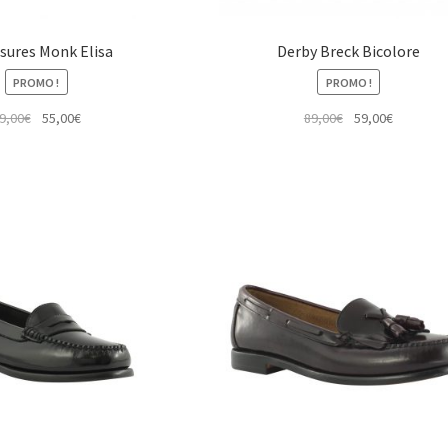
sures Monk Elisa
Derby Breck Bicolore
PROMO !
PROMO !
Le
Le
Le
Le
9,00
€
55,00
€
89,00
€
59,00
€
prix
prix
prix
prix
initial
actuel
initial
actuel
était :
est :
était :
est :
89,00€.
55,00€.
89,00€.
59,00€.