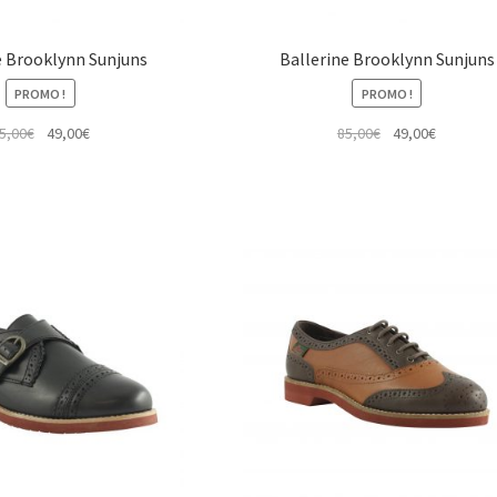
e Brooklynn Sunjuns
Ballerine Brooklynn Sunjuns
PROMO !
PROMO !
Le
Le
Le
Le
5,00
€
49,00
€
85,00
€
49,00
€
prix
prix
prix
prix
initial
actuel
initial
actuel
était :
est :
était :
est :
85,00€.
49,00€.
85,00€.
49,00€.