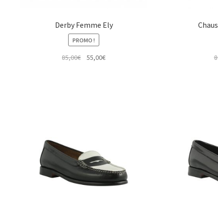
Derby Femme Ely
Chaus
PROMO !
Le
Le
85,00
€
55,00
€
8
prix
prix
initial
actuel
était :
est :
85,00€.
55,00€.