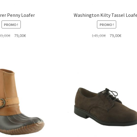
rer Penny Loafer
Washington Kilty Tassel Loaf
PROMO !
PROMO !
Le
Le
Le
Le
49,00
€
79,00
€
145,00
€
79,00
€
prix
prix
prix
prix
initial
actuel
initial
actuel
était :
est :
était :
est :
149,00€.
79,00€.
145,00€.
79,00€.