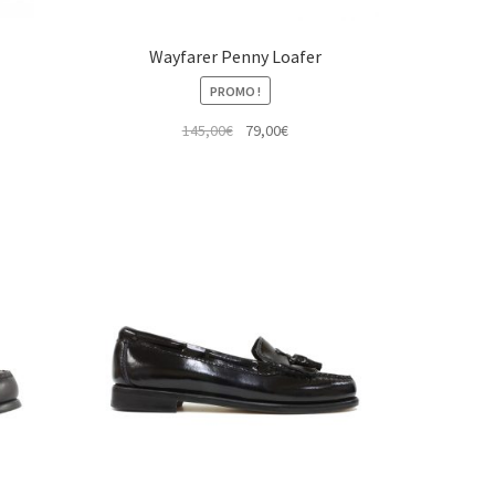
Wayfarer Penny Loafer
PROMO !
Le
Le
145,00
€
79,00
€
prix
prix
initial
actuel
était :
est :
145,00€.
79,00€.