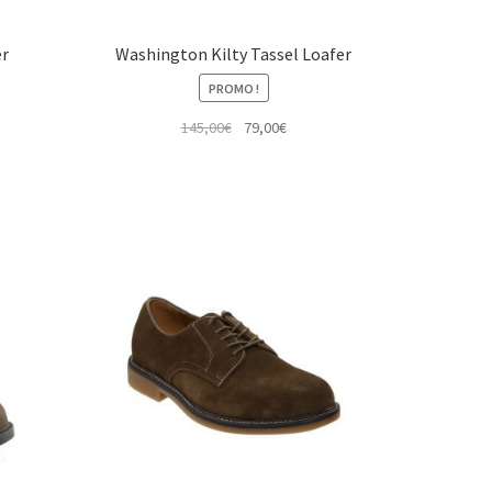
er
Washington Kilty Tassel Loafer
PROMO !
Le
Le
145,00
€
79,00
€
prix
prix
initial
actuel
était :
est :
145,00€.
79,00€.