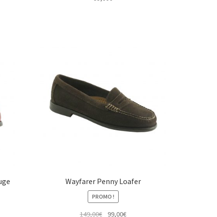
uge
Wayfarer Penny Loafer
PROMO !
Le
Le
149,00
€
99,00
€