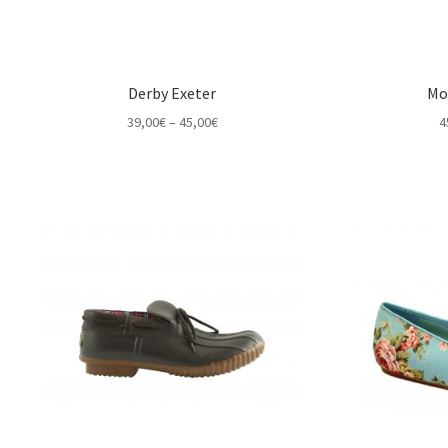
Derby Exeter
Mo
Price
39,00
€
–
45,00
€
4
range:
39,00€
through
45,00€