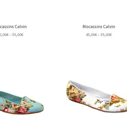
cassins Calvin
Mocassins Calvin
Price
Price
5,00
€
–
55,00
€
45,00
€
–
55,00
€
range:
range:
45,00€
45,00€
through
through
55,00€
55,00€