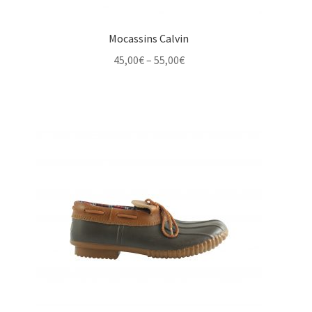
Mocassins Calvin
Price
45,00
€
–
55,00
€
range:
45,00€
through
55,00€