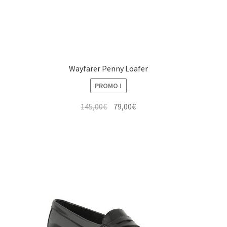
Wayfarer Penny Loafer
PROMO !
Le
Le
145,00
€
79,00
€
prix
prix
initial
actuel
était :
est :
145,00€.
79,00€.