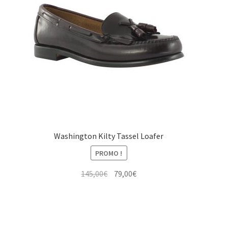
Washington Kilty Tassel Loafer
PROMO !
Le
Le
145,00
€
79,00
€
prix
prix
initial
actuel
était :
est :
145,00€.
79,00€.