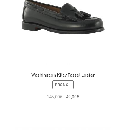
Washington Kilty Tassel Loafer
PROMO !
Le
Le
145,00
€
49,00
€
prix
prix
initial
actuel
était :
est :
145,00€.
49,00€.