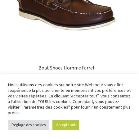
Boat Shoes Homme Farrel
95,00
€
Nous utilisons des cookies sur notre site Web pour vous offrir
l'expérience la plus pertinente en mémorisant vos préférences et
Nous fermons pour congés à partir du 7 aout au soir
vos visites répétées. En cliquant “Accepter tout”, vous consentez
jusqu'au 14 aout au soir.
à l'utilisation de TOUS les cookies. Cependant, vous pouvez
visiter "Paramètres des cookies" pour fournir un constement plus
Ignorer
précis.
Réglage des cookies
Accept tout
0
Recherche
Recherche