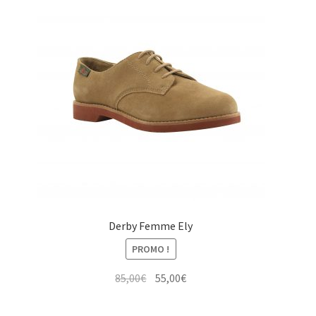
Derby Femme Ely
PROMO !
Le
Le
85,00
€
55,00
€
prix
prix
initial
actuel