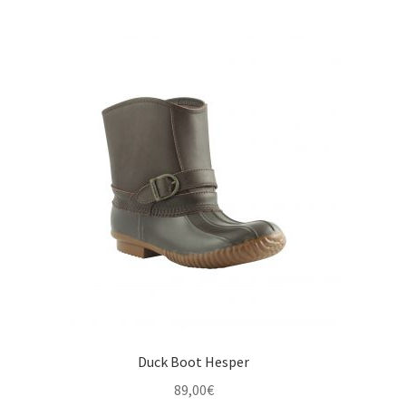
initial
actuel
était :
est :
145,00€.
79,00€.
Duck Boot Hesper
89,00
€