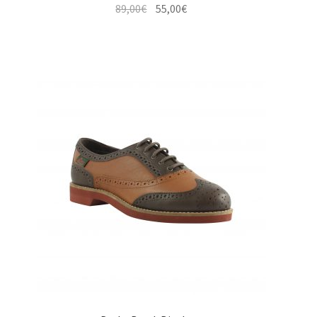
Le
Le
89,00
€
55,00
€
prix
prix
initial
actuel
était :
est :
89,00€.
55,00€.