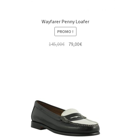
Wayfarer Penny Loafer
PROMO !
Le
Le
145,00
€
79,00
€
prix
prix
initial
actuel
était :
est :
145,00€.
79,00€.