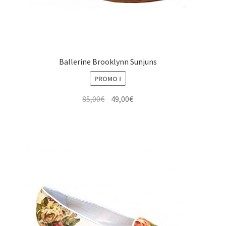
Ballerine Brooklynn Sunjuns
PROMO !
Le
Le
85,00
€
49,00
€
prix
prix
initial
actuel
était :
est :
85,00€.
49,00€.