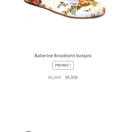
Ballerine Brooklynn Sunjuns
PROMO !
Le
Le
85,00
€
49,00
€
prix
prix
initial
actuel
était :
est :
85,00€.
49,00€.