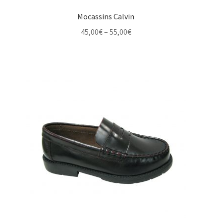
Mocassins Calvin
Price
45,00
€
–
55,00
€
range:
45,00€
through
55,00€