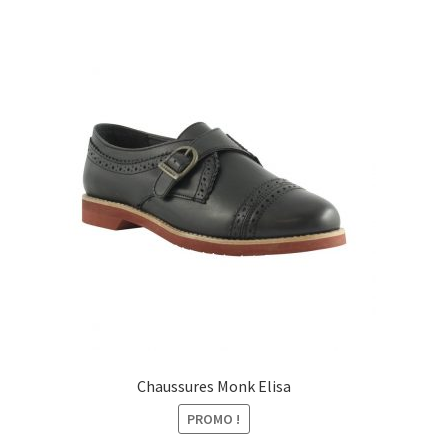
était :
est :
85,00€.
55,00€.
Chaussures Monk Elisa
PROMO !