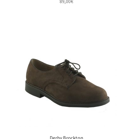
89,00
€
Derby Brockton