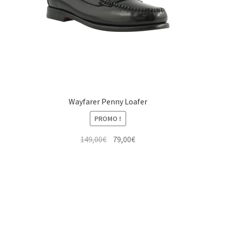
Wayfarer Penny Loafer
PROMO !
Le
Le
149,00
€
79,00
€
prix
prix
initial
actuel
était :
est :
149,00€.
79,00€.