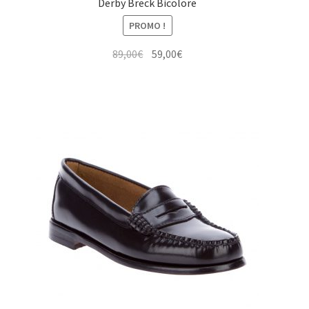
Derby Breck Bicolore
PROMO !
Le
Le
89,00
€
59,00
€
prix
prix
initial
actuel
était :
est :
89,00€.
59,00€.