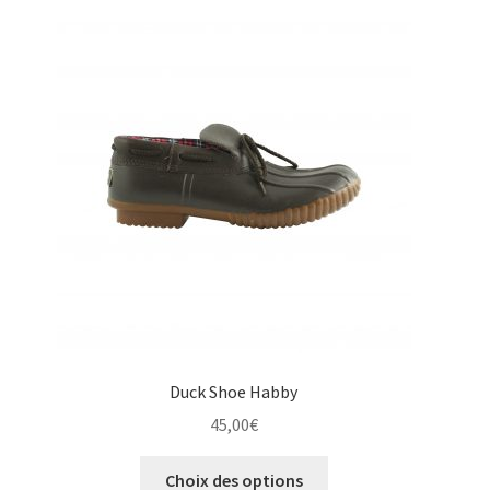
Les
options
peuvent
être
choisies
sur
la
page
du
produit
Duck Shoe Habby
45,00
€
Ce
Choix des options