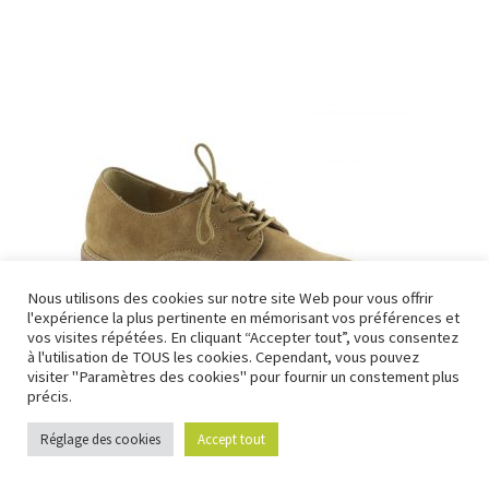
a
plusieurs
variations.
Les
options
peuvent
être
choisies
sur
la
page
Nous utilisons des cookies sur notre site Web pour vous offrir
du
l'expérience la plus pertinente en mémorisant vos préférences et
produit
vos visites répétées. En cliquant “Accepter tout”, vous consentez
à l'utilisation de TOUS les cookies. Cependant, vous pouvez
visiter "Paramètres des cookies" pour fournir un constement plus
précis.
Réglage des cookies
Accept tout
0
Derby Brockton
Recherche
Recherche