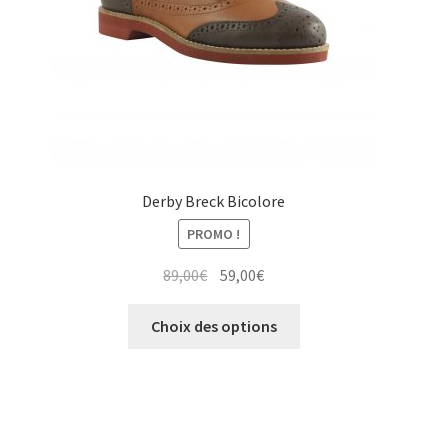
la
page
du
produit
Derby Breck Bicolore
PROMO !
Le
Le
89,00
€
59,00
€
prix
prix
Ce
initial
actuel
Choix des options
produit
était :
est :
a
89,00€.
59,00€.
plusieurs
variations.
Les