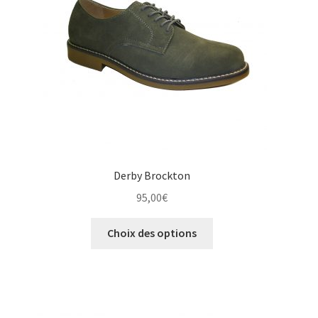
choisies
sur
la
page
du
produit
Derby Brockton
95,00
€
Ce
Choix des options
produit
a
plusieurs
variations.
Les