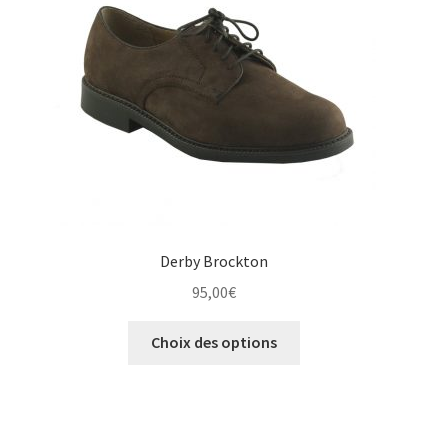
choisies
sur
la
page
du
produit
Derby Brockton
95,00
€
Ce
Choix des options
produit
a
plusieurs
variations.