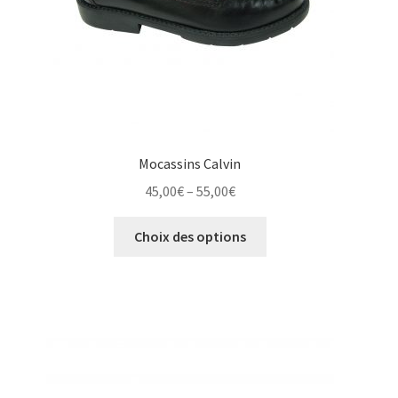
page
du
produit
Mocassins Calvin
Price
45,00
€
–
55,00
€
range:
Ce
45,00€
Choix des options
produit
through
a
55,00€
plusieurs
variations.
Les
options
peuvent