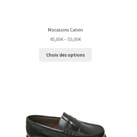
Mocassins Calvin
Price
45,00
€
–
55,00
€
range:
Ce
45,00€
Choix des options
produit
through
a
55,00€
plusieurs
variations.
Les
options
peuvent
être
choisies
sur
la