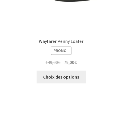
du
produit
Wayfarer Penny Loafer
PROMO !
Le
Le
149,00
€
79,00
€
prix
prix
Ce
initial
actuel
Choix des options
produit
était :
est :
a
149,00€.
79,00€.
plusieurs
variations.
Les
options
peuvent