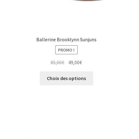
produit
Ballerine Brooklynn Sunjuns
PROMO !
Le
Le
85,00
€
49,00
€
prix
prix
Ce
initial
actuel
Choix des options
produit
était :
est :
a
85,00€.
49,00€.
plusieurs
variations.
Les
options
peuvent
être