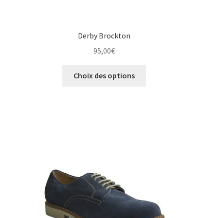
Derby Brockton
95,00
€
Ce
Choix des options
produit
a
plusieurs
variations.
Les
options
peuvent
être
choisies
sur
la
page