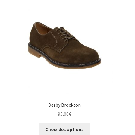
Les
options
peuvent
être
choisies
sur
la
page
du
produit
Derby Brockton
95,00
€
Ce
Choix des options
produit