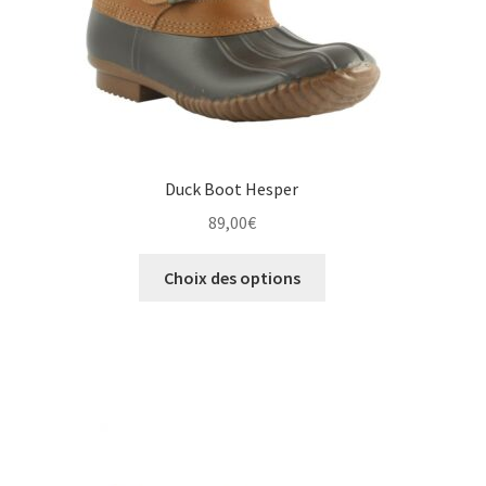
page
du
produit
Duck Boot Hesper
89,00
€
Ce
Choix des options
produit
a
plusieurs
variations.
Les
options
peuvent
être