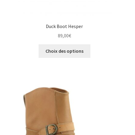
Duck Boot Hesper
89,00
€
Ce
Choix des options
produit
a
plusieurs
variations.
Les
options
peuvent
être
choisies
sur
la