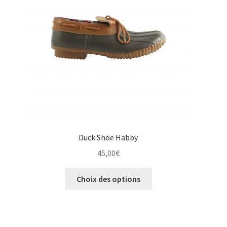
être
choisies
sur
la
page
du
produit
Duck Shoe Habby
45,00
€
Ce
Choix des options
produit
a
plusieurs
variations.