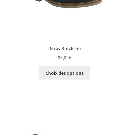
du
produit
Derby Brockton
95,00
€
Ce
Choix des options
produit
a
plusieurs
variations.
Les
options
peuvent
être