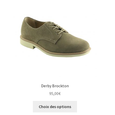
options
peuvent
être
choisies
sur
la
page
du
produit
Derby Brockton
95,00
€
Ce
Choix des options
produit