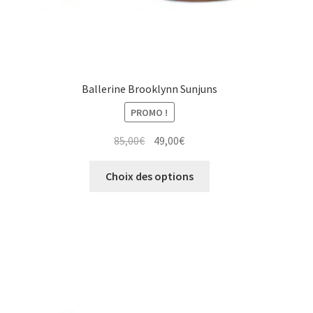
produit
Ballerine Brooklynn Sunjuns
PROMO !
Le
Le
85,00
€
49,00
€
prix
prix
Ce
initial
actuel
Choix des options
produit
était :
est :
a
85,00€.
49,00€.
plusieurs
variations.
Les
options
peuvent
être