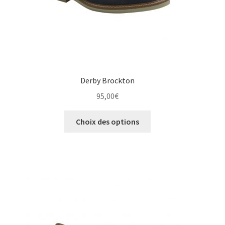
du
produit
Derby Brockton
95,00
€
Ce
Choix des options
produit
a
plusieurs
variations.
Les
options
peuvent
être