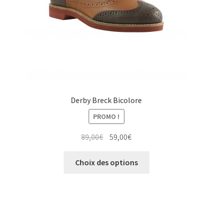
la
page
du
produit
Derby Breck Bicolore
PROMO !
Le
Le
89,00
€
59,00
€
prix
prix
Ce
initial
actuel
Choix des options
produit
était :
est :
a
89,00€.
59,00€.
plusieurs
variations.
Les