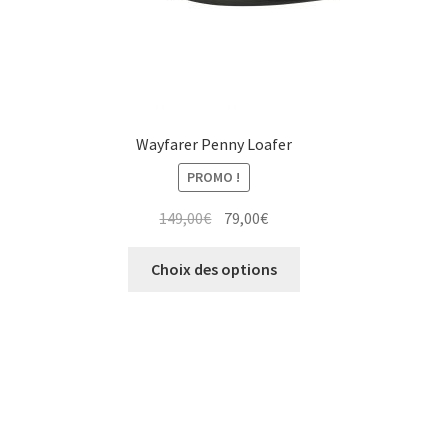
du
produit
Wayfarer Penny Loafer
PROMO !
Le
Le
149,00
€
79,00
€
prix
prix
Ce
initial
actuel
Choix des options
produit
était :
est :
a
149,00€.
79,00€.
plusieurs
variations.
Les
options
peuvent