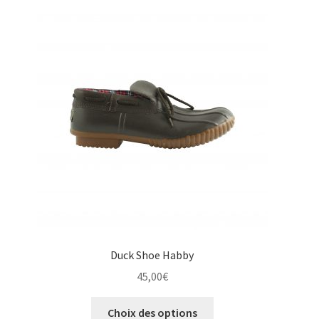
Les
options
peuvent
être
choisies
sur
la
page
du
produit
Duck Shoe Habby
45,00
€
Ce
Choix des options