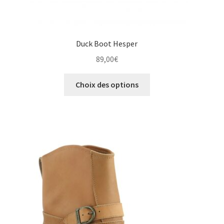
Duck Boot Hesper
89,00
€
Ce
Choix des options
produit
a
plusieurs
variations.
Les
options
peuvent
être
choisies
sur
la