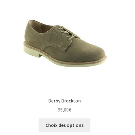
options
peuvent
être
choisies
sur
la
page
du
produit
Derby Brockton
95,00
€
Ce
Choix des options
produit