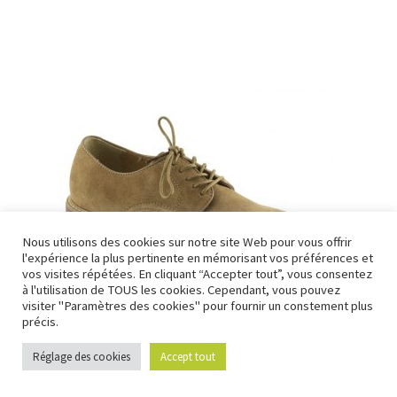
a
plusieurs
variations.
Les
options
peuvent
être
choisies
sur
la
page
Nous utilisons des cookies sur notre site Web pour vous offrir
du
l'expérience la plus pertinente en mémorisant vos préférences et
produit
vos visites répétées. En cliquant “Accepter tout”, vous consentez
à l'utilisation de TOUS les cookies. Cependant, vous pouvez
visiter "Paramètres des cookies" pour fournir un constement plus
précis.
Réglage des cookies
Accept tout
0
Derby Brockton
Recherche
Recherche