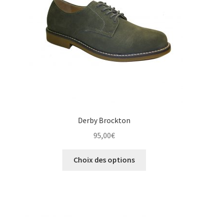
choisies
sur
la
page
du
produit
Derby Brockton
95,00
€
Ce
Choix des options
produit
a
plusieurs
variations.
Les