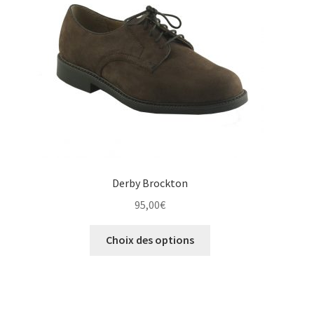
choisies
sur
la
page
du
produit
Derby Brockton
95,00
€
Ce
Choix des options
produit
a
plusieurs
variations.