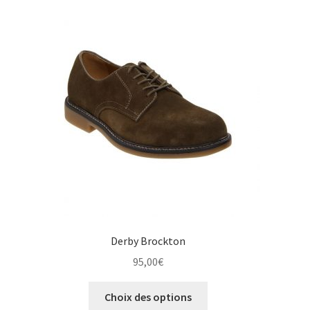
Les
options
peuvent
être
choisies
sur
la
page
du
produit
Derby Brockton
95,00
€
Ce
Choix des options
produit