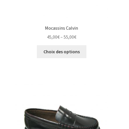
Mocassins Calvin
Price
45,00
€
–
55,00
€
range:
Ce
45,00€
Choix des options
produit
through
a
55,00€
plusieurs
variations.
Les
options
peuvent
être
choisies
sur
la