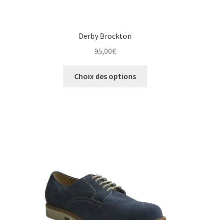
Derby Brockton
95,00
€
Ce
Choix des options
produit
a
plusieurs
variations.
Les
options
peuvent
être
choisies
sur
la
page