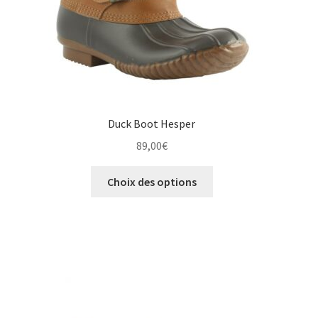
page
du
produit
Duck Boot Hesper
89,00
€
Ce
Choix des options
produit
a
plusieurs
variations.
Les
options
peuvent
être