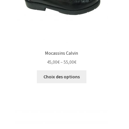
page
du
produit
Mocassins Calvin
Price
45,00
€
–
55,00
€
range:
Ce
45,00€
Choix des options
produit
through
a
55,00€
plusieurs
variations.
Les
options
peuvent