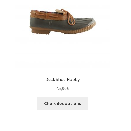
être
choisies
sur
la
page
du
produit
Duck Shoe Habby
45,00
€
Ce
Choix des options
produit
a
plusieurs
variations.