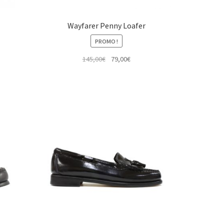
Wayfarer Penny Loafer
PROMO !
Le
Le
145,00
€
79,00
€
prix
prix
initial
actuel
était :
est :
145,00€.
79,00€.