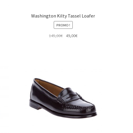
Washington Kilty Tassel Loafer
PROMO !
Le
Le
145,00
€
49,00
€
prix
prix
initial
actuel
était :
est :
145,00€.
49,00€.