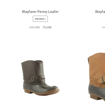
Wayfarer Penny Loafer
Wayfa
PROMO !
Le
Le
145,00
€
79,00
€
1
prix
prix
initial
actuel
était :
est :
145,00€.
79,00€.