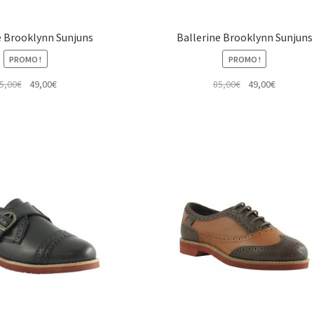
e Brooklynn Sunjuns
Ballerine Brooklynn Sunjuns
PROMO !
PROMO !
Le
Le
Le
Le
5,00
€
49,00
€
85,00
€
49,00
€
prix
prix
prix
prix
initial
actuel
initial
actuel
était :
est :
était :
est :
85,00€.
49,00€.
85,00€.
49,00€.