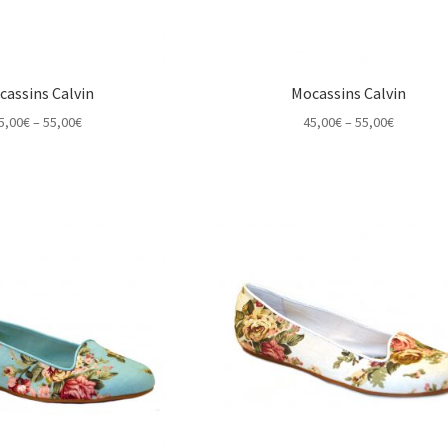
cassins Calvin
Mocassins Calvin
Price
Price
5,00
€
–
55,00
€
45,00
€
–
55,00
€
range:
range:
45,00€
45,00€
through
through
55,00€
55,00€