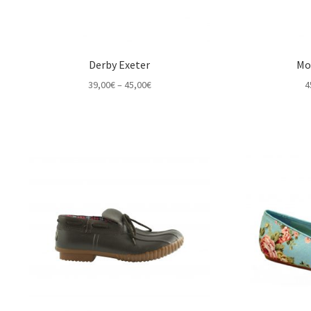
Derby Exeter
Mo
Price
39,00
€
–
45,00
€
4
range:
39,00€
through
45,00€