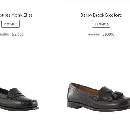
sures Monk Elisa
Derby Breck Bicolore
PROMO !
PROMO !
Le
Le
Le
Le
9,00
€
55,00
€
89,00
€
59,00
€
prix
prix
prix
prix
initial
actuel
initial
actuel
était :
est :
était :
est :
89,00€.
55,00€.
89,00€.
59,00€.