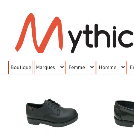
Aller
Aller
à
au
la
contenu
navigation
Boutique
Marques
Femme
Homme
E