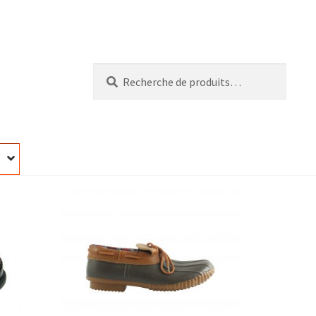
Recherche
Recherche
pour :