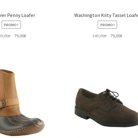
rer Penny Loafer
Washington Kilty Tassel Loaf
PROMO !
PROMO !
Le
Le
Le
Le
49,00
€
79,00
€
145,00
€
79,00
€
prix
prix
prix
prix
initial
actuel
initial
actuel
était :
est :
était :
est :
149,00€.
79,00€.
145,00€.
79,00€.