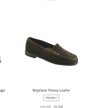
uge
Wayfarer Penny Loafer
PROMO !
Le
Le
149,00
€
99,00
€