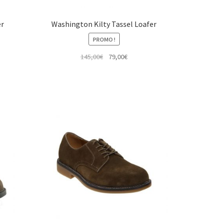
er
Washington Kilty Tassel Loafer
PROMO !
Le
Le
145,00
€
79,00
€
prix
prix
initial
actuel
était :
est :
145,00€.
79,00€.