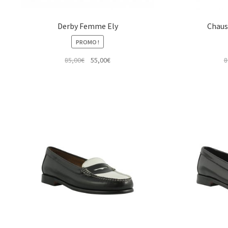
Derby Femme Ely
Chaus
PROMO !
Le
Le
85,00
€
55,00
€
8
prix
prix
initial
actuel
était :
est :
85,00€.
55,00€.