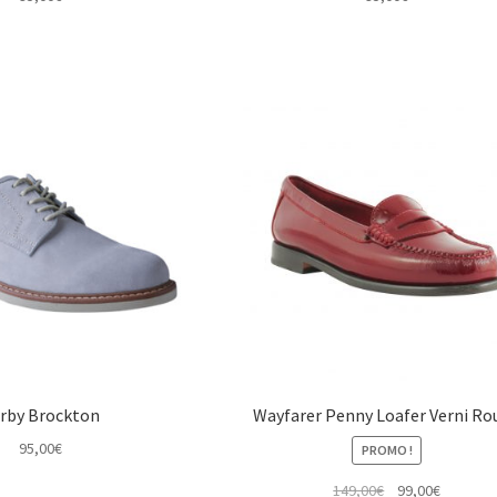
rby Brockton
Wayfarer Penny Loafer Verni Ro
95,00
€
PROMO !
Le
Le
149,00
€
99,00
€