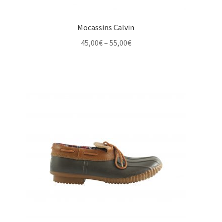
Mocassins Calvin
Price
45,00
€
–
55,00
€
range:
45,00€
through
55,00€