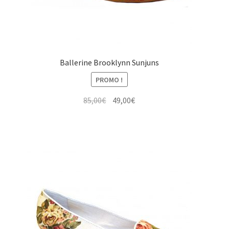
Ballerine Brooklynn Sunjuns
PROMO !
Le
Le
85,00
€
49,00
€
prix
prix
initial
actuel
était :
est :
85,00€.
49,00€.