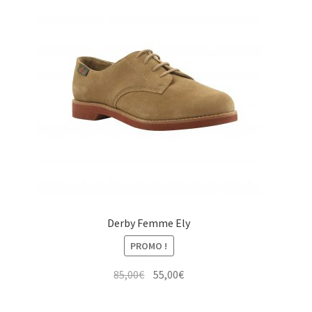
Derby Femme Ely
PROMO !
Le
Le
85,00
€
55,00
€
prix
prix
initial
actuel