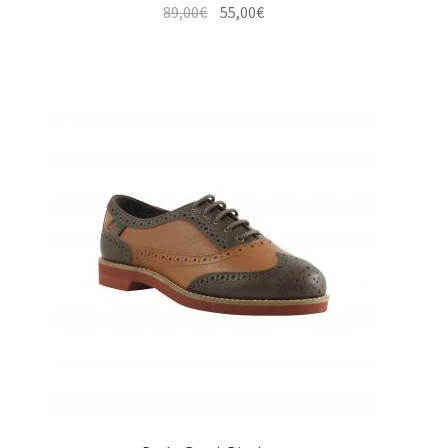
Le
Le
89,00
€
55,00
€
prix
prix
initial
actuel
était :
est :
89,00€.
55,00€.