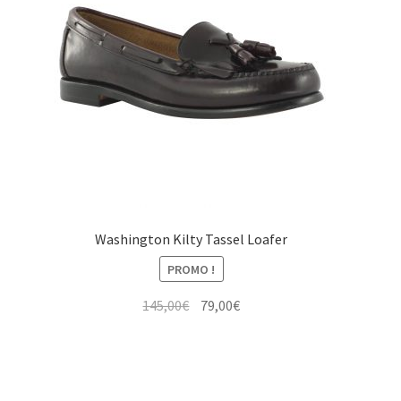
Washington Kilty Tassel Loafer
PROMO !
Le
Le
145,00
€
79,00
€
prix
prix
initial
actuel
était :
est :
145,00€.
79,00€.