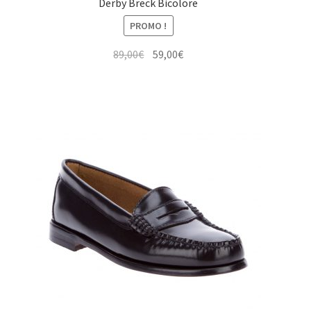
Derby Breck Bicolore
PROMO !
Le
Le
89,00
€
59,00
€
prix
prix
initial
actuel
était :
est :
89,00€.
59,00€.