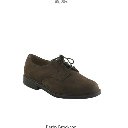
89,00
€
Derby Brockton