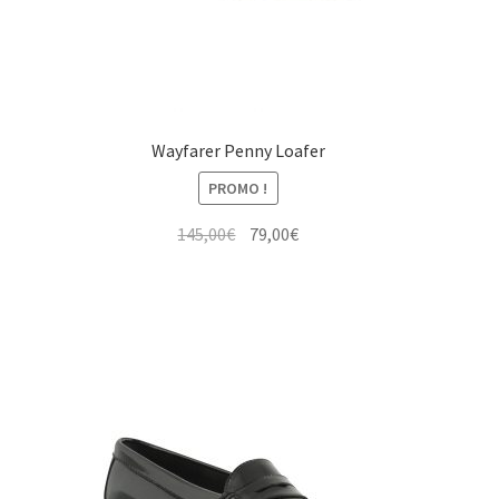
Wayfarer Penny Loafer
PROMO !
Le
Le
145,00
€
79,00
€
prix
prix
initial
actuel
était :
est :
145,00€.
79,00€.