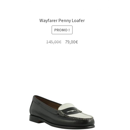
Wayfarer Penny Loafer
PROMO !
Le
Le
145,00
€
79,00
€
prix
prix
initial
actuel
était :
est :
145,00€.
79,00€.