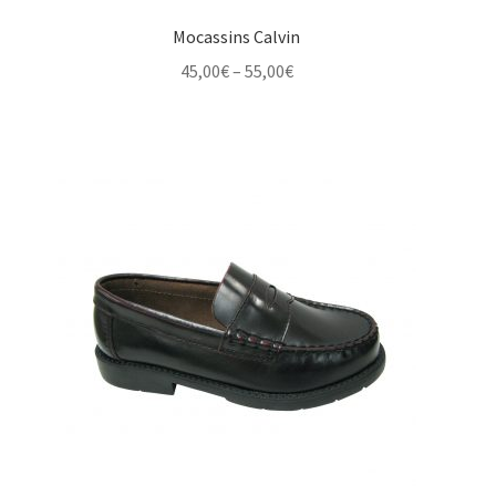
Mocassins Calvin
Price
45,00
€
–
55,00
€
range:
45,00€
through
55,00€