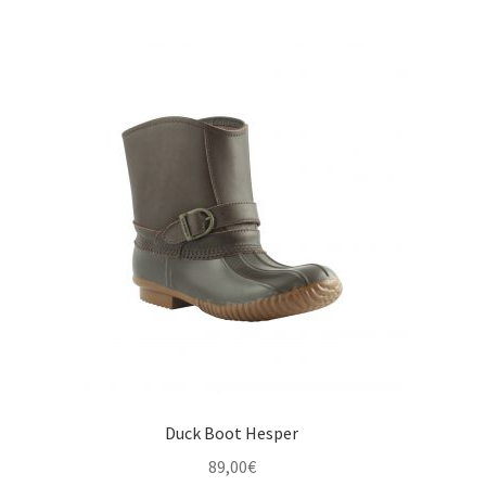
initial
actuel
était :
est :
145,00€.
79,00€.
Duck Boot Hesper
89,00
€