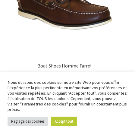
Boat Shoes Homme Farrel
95,00
€
Nous utilisons des cookies sur notre site Web pour vous offrir
l'expérience la plus pertinente en mémorisant vos préférences et
Nous fermons pour congés à partir du 7 aout au soir
vos visites répétées. En cliquant “Accepter tout”, vous consentez
jusqu'au 14 aout au soir.
à l'utilisation de TOUS les cookies. Cependant, vous pouvez
visiter "Paramètres des cookies" pour fournir un constement plus
Ignorer
précis.
Réglage des cookies
Accept tout
0
Recherche
Recherche