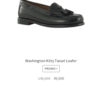
Washington Kilty Tassel Loafer
PROMO !
Le
Le
145,00
€
49,00
€
prix
prix
initial
actuel
était :
est :
145,00€.
49,00€.