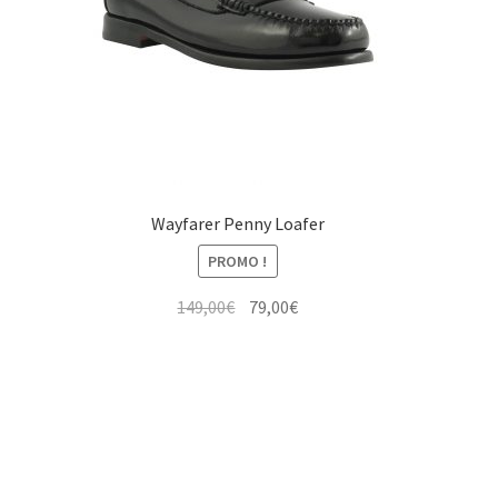
Wayfarer Penny Loafer
PROMO !
Le
Le
149,00
€
79,00
€
prix
prix
initial
actuel
était :
est :
149,00€.
79,00€.