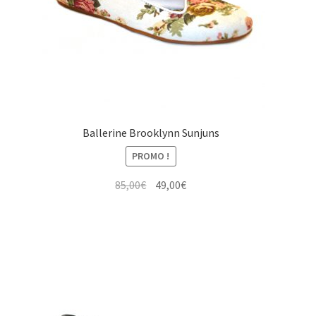
Ballerine Brooklynn Sunjuns
PROMO !
Le
Le
85,00
€
49,00
€
prix
prix
initial
actuel
était :
est :
85,00€.
49,00€.