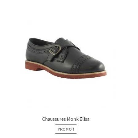
était :
est :
85,00€.
55,00€.
Chaussures Monk Elisa
PROMO !